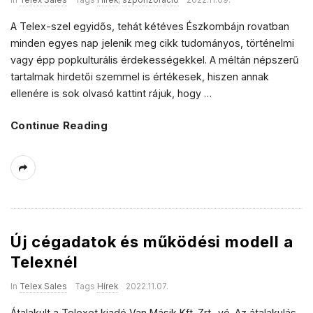
In
Telex Sales
Tags
Hírek
,
szponzoráció
2022.11.09.
A Telex-szel egyidős, tehát kétéves Észkombájn rovatban
minden egyes nap jelenik meg cikk tudományos, történelmi
vagy épp popkulturális érdekességekkel. A méltán népszerű
tartalmak hirdetői szemmel is értékesek, hiszen annak
ellenére is sok olvasó kattint rájuk, hogy
…
Continue Reading
Új cégadatok és működési modell a
Telexnél
In
Telex Sales
Tags
Hírek
2022.11.07.
Átalakult a Telexet kiadó Van Másik Kft. Zrt.-vé. Az átalakulás