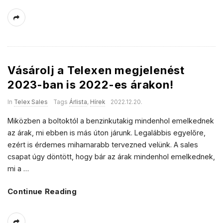
Vásárolj a Telexen megjelenést
2023-ban is 2022-es árakon!
In
Telex Sales
Tags
Árlista
,
Hírek
2022.12.20.
Miközben a boltoktól a benzinkutakig mindenhol emelkednek
az árak, mi ebben is más úton járunk. Legalábbis egyelőre,
ezért is érdemes mihamarabb tervezned velünk. A sales
csapat úgy döntött, hogy bár az árak mindenhol emelkednek,
mi a
…
Continue Reading