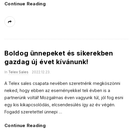
a
Continue Reading
s
l
e
s
Boldog ünnepeket és sikerekben
gazdag új évet kívánunk!
In
Telex Sales
2022.12.23.
A Telex sales csapata nevében szeretnénk megköszönni
neked, hogy ebben az eseményekkel teli évben is a
partnerünk voltál! Mozgalmas éven vagyunk túl, jól fog esni
egy kis kikapcsolódás, elcsendesülés így az év végén.
Fogadd szeretettel ünnepi
…
Continue Reading