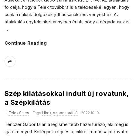
fő célja, hogy a Telex továbbra is a telexeseké legyen, hogy
csak a nálunk dolgozók juthassanak részvényekhez. Az
átalakulás ügyfeleinket annyiban érinti, hogy a cégadataink is
…
Continue Reading
Szép kilátásokkal indult új rovatunk,
a Szépkilátás
In
Telex Sales
Tags
Hírek
,
szponzoráció
2022.10.10.
Tenczer Gábor talán a legismertebb hazai túrázó, aki meg is
írja élményeit. Kollégánk régi és új cikkei immár saját rovatot