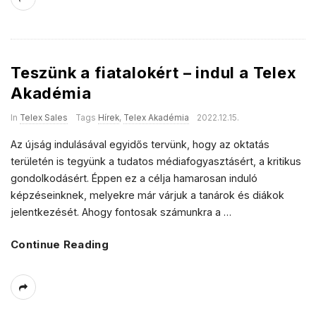
Teszünk a fiatalokért – indul a Telex
Akadémia
In
Telex Sales
Tags
Hírek
,
Telex Akadémia
2022.12.15.
Az újság indulásával egyidős tervünk, hogy az oktatás
területén is tegyünk a tudatos médiafogyasztásért, a kritikus
gondolkodásért. Éppen ez a célja hamarosan induló
képzéseinknek, melyekre már várjuk a tanárok és diákok
jelentkezését. Ahogy fontosak számunkra a
…
Continue Reading