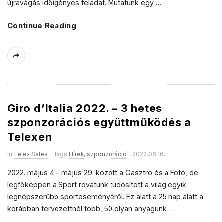
újravágás időigényes feladat. Mutatunk egy
…
Continue Reading
Giro d’Italia 2022. – 3 hetes
szponzorációs együttműködés a
Telexen
In
Telex Sales
Tags
Hírek
,
szponzoráció
2022.06.16.
2022. május 4 – május 29. között a Gasztro és a Fotó, de
legfőképpen a Sport rovatunk tudósított a világ egyik
legnépszerűbb sporteseményéről. Ez alatt a 25 nap alatt a
korábban tervezettnél több, 50 olyan anyagunk
…