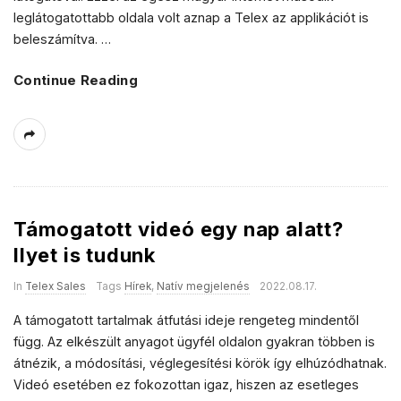
leglátogatottabb oldala volt aznap a Telex az applikációt is
beleszámítva.
…
Continue Reading
Támogatott videó egy nap alatt?
Ilyet is tudunk
In
Telex Sales
Tags
Hírek
,
Natív megjelenés
2022.08.17.
A támogatott tartalmak átfutási ideje rengeteg mindentől
függ. Az elkészült anyagot ügyfél oldalon gyakran többen is
átnézik, a módosítási, véglegesítési körök így elhúzódhatnak.
Videó esetében ez fokozottan igaz, hiszen az esetleges