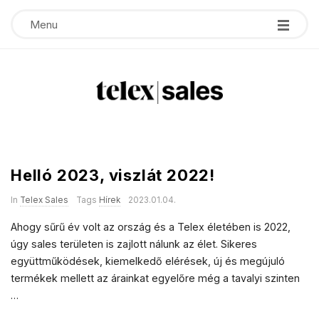
Menu
T
e
Helló 2023, viszlát 2022!
B
l
l
In
Telex Sales
Tags
Hírek
2023.01.04.
o
e
Ahogy sűrű év volt az ország és a Telex életében is 2022,
g
úgy sales területen is zajlott nálunk az élet. Sikeres
P
x
együttműködések, kiemelkedő elérések, új és megújuló
o
termékek mellett az árainkat egyelőre még a tavalyi szinten
s
s
…
t