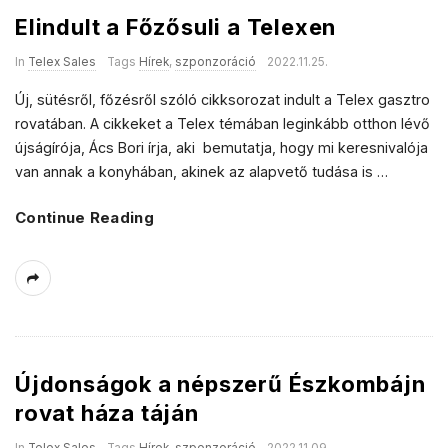
Elindult a Főzősuli a Telexen
In
Telex Sales
Tags
Hírek
,
szponzoráció
2022.11.25.
Új, sütésről, főzésről szóló cikksorozat indult a Telex gasztro
rovatában. A cikkeket a Telex témában leginkább otthon lévő
újságírója, Ács Bori írja, aki bemutatja, hogy mi keresnivalója
van annak a konyhában, akinek az alapvető tudása is
…
Continue Reading
Újdonságok a népszerű Észkombájn
rovat háza táján