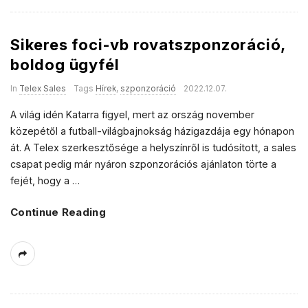
Sikeres foci-vb rovatszponzoráció,
boldog ügyfél
In
Telex Sales
Tags
Hírek
,
szponzoráció
2022.12.07.
A világ idén Katarra figyel, mert az ország november
közepétől a futball-világbajnokság házigazdája egy hónapon
át. A Telex szerkesztősége a helyszínről is tudósított, a sales
csapat pedig már nyáron szponzorációs ajánlaton törte a
fejét, hogy a
…
Continue Reading