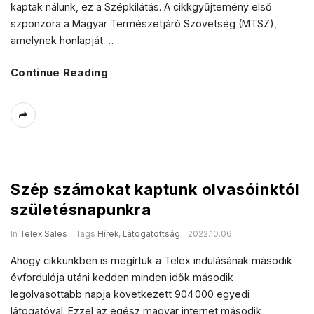
kaptak nálunk, ez a Szépkilátás. A cikkgyűjtemény első
szponzora a Magyar Természetjáró Szövetség (MTSZ),
amelynek honlapját
…
Continue Reading
Szép számokat kaptunk olvasóinktól
születésnapunkra
In
Telex Sales
Tags
Hírek
,
Látogatottság
2022.10.06.
Ahogy cikkünkben is megírtuk a Telex indulásának második
évfordulója utáni kedden minden idők második
legolvasottabb napja következett 904 000 egyedi
látogatóval. Ezzel az egész magyar internet második