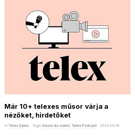
Már 10+ telexes műsor várja a
nézőket, hirdetőket
In
Telex Sales
Tags
műsor és videó
,
Telex Podcast
2024.09.19.