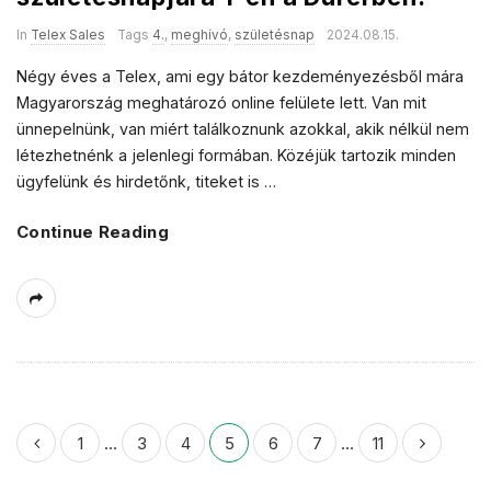
In
Telex Sales
Tags
4.
,
meghívó
,
születésnap
2024.08.15.
Négy éves a Telex, ami egy bátor kezdeményezésből mára
Magyarország meghatározó online felülete lett. Van mit
ünnepelnünk, van miért találkoznunk azokkal, akik nélkül nem
létezhetnénk a jelenlegi formában. Közéjük tartozik minden
ügyfelünk és hirdetőnk, titeket is
…
Continue Reading
B
1
…
3
4
5
6
7
…
11
e