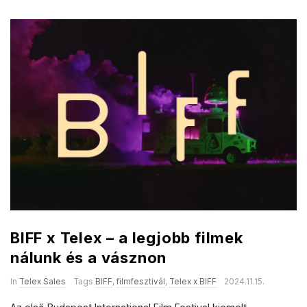
BIFF x Telex – a legjobb filmek
nálunk és a vásznon
In
Telex Sales
Tags
BIFF
,
filmfesztivál
,
Telex x BIFF
2024.11.15.