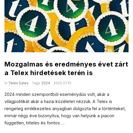
Mozgalmas és eredményes évet zárt
a Telex hirdetések terén is
In
Telex Sales
Tags
2024
2025.01.10.
2024 minden szempontból eseménydús volt, akár a
világpolitikát akár a hazai közéletet nézzük. A Telex is
rengeteg emlékezetes anyagban dolgozta fel a történteket,
immár négy éve bizonyítva, hogy van helyünk a piacon
független, hiteles és fontos
…