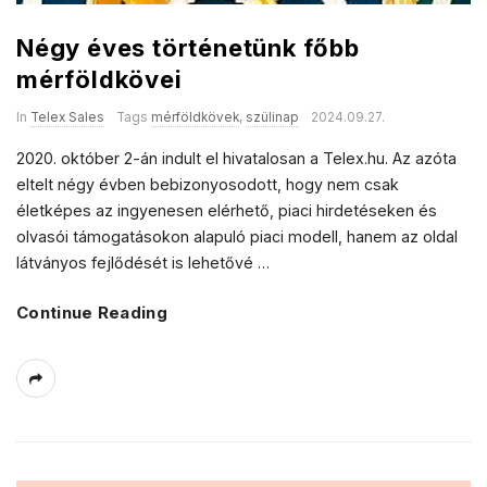
Négy éves történetünk főbb
mérföldkövei
In
Telex Sales
Tags
mérföldkövek
,
szülinap
2024.09.27.
2020. október 2-án indult el hivatalosan a Telex.hu. Az azóta
eltelt négy évben bebizonyosodott, hogy nem csak
életképes az ingyenesen elérhető, piaci hirdetéseken és
olvasói támogatásokon alapuló piaci modell, hanem az oldal
látványos fejlődését is lehetővé
…
Continue Reading