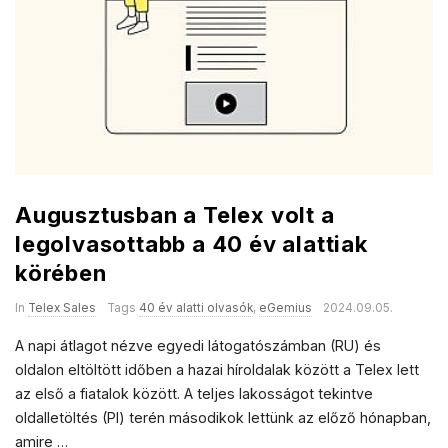
Augusztusban a Telex volt a
legolvasottabb a 40 év alattiak
körében
In
Telex Sales
Tags
40 év alatti olvasók
,
eGemius
2024.09.05.
A napi átlagot nézve egyedi látogatószámban (RU) és
oldalon eltöltött időben a hazai híroldalak között a Telex lett
az első a fiatalok között. A teljes lakosságot tekintve
oldalletöltés (PI) terén másodikok lettünk az előző hónapban,
amire
…