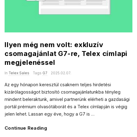
a
s
l
e
Ilyen még nem volt: exkluzív
s
csomagajánlat G7-re, Telex címlapi
megjelenéssel
In
Telex Sales
Tags
G7
2025.02.07.
Az egy hónapon keresztül csaknem teljes hirdetési
kizárólagosságot biztosító csomagajánlatunkba tényleg
mindent beleraktunk, amivel partnerünk elérheti a gazdasági
portál prémium olvasótáborát és a Telex címlapján is végig
jelen lehet. Lassan egy éve, hogy a G7 is
…
Continue Reading