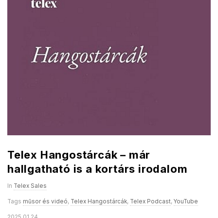
Telex Hangostárcák – már
hallgatható is a kortárs irodalom
In
Telex Sales
Tags
műsor és videó
,
Telex Hangostárcák
,
Telex Podcast
,
YouTube
2025.01.24.