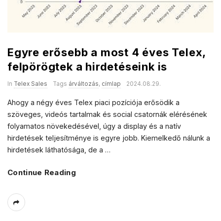
Egyre erősebb a most 4 éves Telex,
felpörögtek a hirdetéseink is
In
Telex Sales
Tags
árváltozás
,
címlap
2024.08.29.
Ahogy a négy éves Telex piaci pozíciója erősödik a
szöveges, videós tartalmak és social csatornák elérésének
folyamatos növekedésével, úgy a display és a natív
hirdetések teljesítménye is egyre jobb. Kiemelkedő nálunk a
hirdetések láthatósága, de a
…
Continue Reading