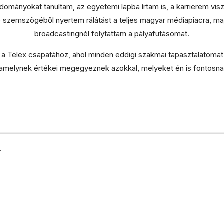
udományokat tanultam, az egyetemi lapba írtam is, a karrierem visz
l
 szemszögéből nyertem rálátást a teljes magyar médiapiacra, ma
e
broadcastingnél folytattam a pályafutásomat.
a Telex csapatához, ahol minden eddigi szakmai tapasztalatomat
s
 amelynek értékei megegyeznek azokkal, melyeket én is fontosnak
.