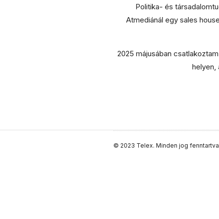
Politika- és társadalomt
Atmediánál egy sales house
2025 májusában csatlakoztam 
helyen,
S
© 2023 Telex. Minden jog fenntartva
i
t
e
F
o
o