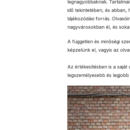
legnagyobbaknak. Tartalmaibó
idő tekintetében, és abban,
tájékozódási forrás. Olvasói
nagyvárosokban él, és sokan
A független és minőségi sze
képzelünk el, vagyis az olva
Az értékesítésben is a saját 
legszemélyesebb és legjobb