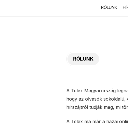
RÓLUNK
HÍ
RÓLUNK
A Telex Magyarország legnag
hogy az olvasók sokoldalú, g
hírszájtról tudják meg, mi 
A Telex ma már a hazai onlin