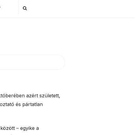
P
tóberében azért született,
oztató és pártatlan
 között – egyike a