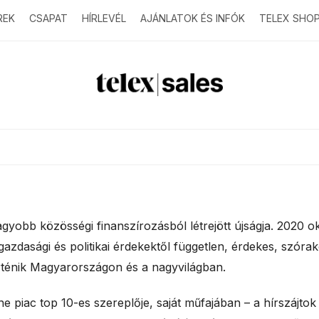
REK
CSAPAT
HÍRLEVÉL
AJÁNLATOK ÉS INFÓK
TELEX SHO
T
e
l
e
x
yobb közösségi finanszírozásból létrejött újságja. 2020 ok
azdasági és politikai érdekektől független, érdekes, szórak
s
történik Magyarországon és a nagyvilágban.
a
e piac top 10-es szereplője, saját műfajában – a hírszájtok