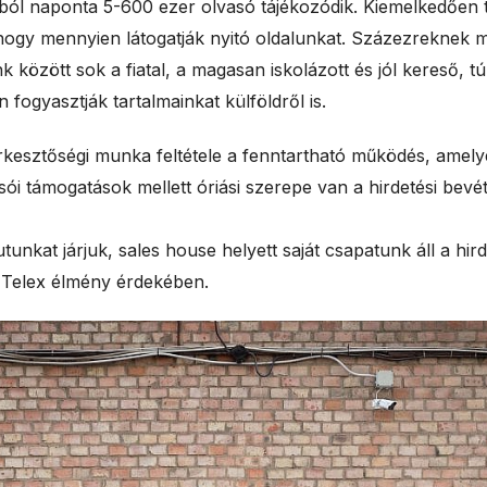
l naponta 5-600 ezer olvasó tájékozódik. Kiemelkedően telj
l
 hogy mennyien látogatják nyitó oldalunkat. Százezreknek 
nk között sok a fiatal, a magasan iskolázott és jól kereső, 
e
 fogyasztják tartalmainkat külföldről is.
s
rkesztőségi munka feltétele a fenntartható működés, amelye
sói támogatások mellett óriási szerepe van a hirdetési bevé
utunkat járjuk, sales house helyett saját csapatunk áll a hi
 Telex élmény érdekében.