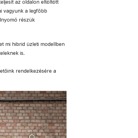
esít az oldalon eltöltött
mi vagyunk a legfőbb
túlnyomó részük
t mi hibrid üzleti modellben
teleknek is.
rdetőink rendelkezésére a