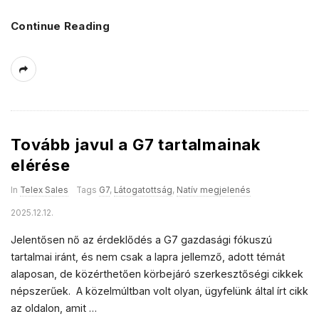
Continue Reading
Tovább javul a G7 tartalmainak
elérése
In
Telex Sales
Tags
G7
,
Látogatottság
,
Natív megjelenés
2025.12.12.
Jelentősen nő az érdeklődés a G7 gazdasági fókuszú
tartalmai iránt, és nem csak a lapra jellemző, adott témát
alaposan, de közérthetően körbejáró szerkesztőségi cikkek
népszerűek. A közelmúltban volt olyan, ügyfelünk által írt cikk
az oldalon, amit
…