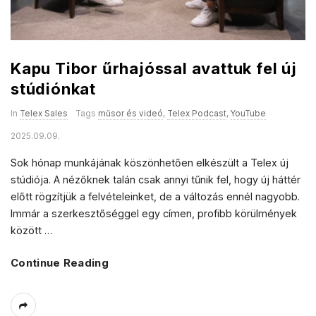
Kapu Tibor űrhajóssal avattuk fel új
stúdiónkat
In
Telex Sales
Tags
műsor és videó
,
Telex Podcast
,
YouTube
2025.09.09.
Sok hónap munkájának köszönhetően elkészült a Telex új
stúdiója. A nézőknek talán csak annyi tűnik fel, hogy új háttér
előtt rögzítjük a felvételeinket, de a változás ennél nagyobb.
Immár a szerkesztőséggel egy címen, profibb körülmények
között
…
Continue Reading