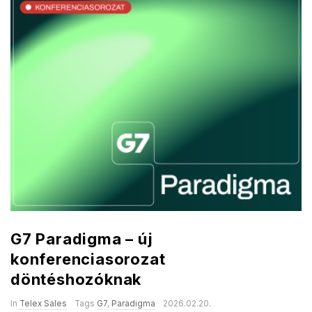
G7 Paradigma – új
konferenciasorozat
döntéshozóknak
In
Telex Sales
Tags
G7
,
Paradigma
2026.02.20.