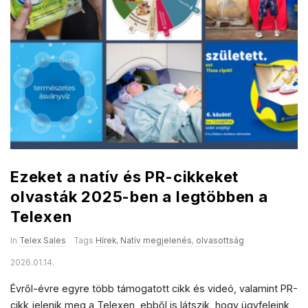
Ezeket a natív és PR-cikkeket
olvasták 2025-ben a legtöbben a
Telexen
In
Telex Sales
Tags
Hírek
,
Natív megjelenés
,
olvasottság
2026.01.14.
Évről-évre egyre több támogatott cikk és videó, valamint PR-
cikk jelenik meg a Telexen, ebből is látszik, hogy ügyfeleink