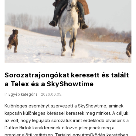
a
l
e
s
Sorozatrajongókat keresett és talált
a Telex és a SkyShowtime
In
Egyéb kategória
2026.06.05.
Különleges eseményt szervezett a SkyShowtime, aminek
kapcsán különleges kéréssel kerestek meg minket. A céljuk
az volt, hogy legújabb sorozatuk iránt érdeklődő olvasóink a
Dutton Birtok karaktereinek öltözve jelenjenek meg a
premier előtti vetítésen. Tartalmi együttműködés keretében