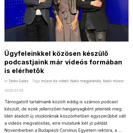
Ügyfeleinkkel közösen készülő
podcastjaink már videós formában
is elérhetők
In
Telex Sales
Tags
műsor és videó
,
Natív megjelenés
,
Natív műsor
2026.01.05.
Támogatott tartalmaink között eddig is számos podcast
készült, de ezek jellemzően hanganyagként jelentek meg.
Idén átadott új stúdiónknak köszönhetően egyszerűbbé vált
a videós megvalósítás, erre mutatunk két jó példát.
Novemberben a Budapesti Corvinus Egyetem rektora, a
…