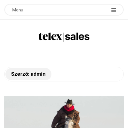
Menu
T
e
Szerző:
admin
l
e
x
s