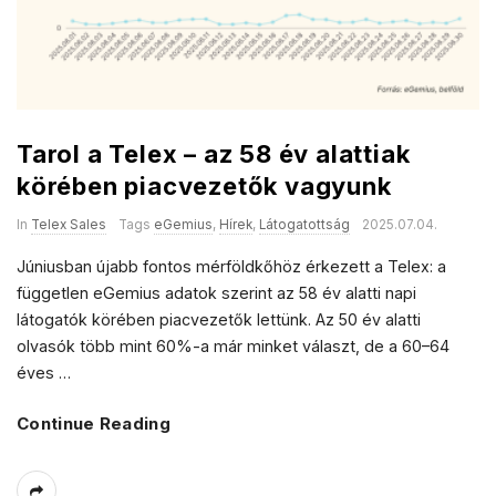
Tarol a Telex – az 58 év alattiak
körében piacvezetők vagyunk
In
Telex Sales
Tags
eGemius
,
Hírek
,
Látogatottság
2025.07.04.
Júniusban újabb fontos mérföldkőhöz érkezett a Telex: a
független eGemius adatok szerint az 58 év alatti napi
látogatók körében piacvezetők lettünk. Az 50 év alatti
olvasók több mint 60%-a már minket választ, de a 60–64
éves
…
Continue Reading