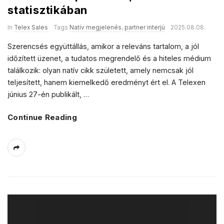
statisztikában
In
Telex Sales
Tags
Natív megjelenés
,
partner interjú
2025.08.08.
Szerencsés együttállás, amikor a releváns tartalom, a jól
időzített üzenet, a tudatos megrendelő és a hiteles médium
találkozik: olyan natív cikk született, amely nemcsak jól
teljesített, hanem kiemelkedő eredményt ért el. A Telexen
június 27-én publikált,
…
Continue Reading