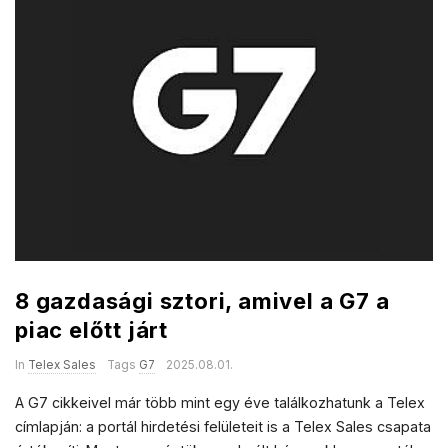
8 gazdasági sztori, amivel a G7 a
piac előtt járt
In
Telex Sales
Tags
G7
2025.08.01.
A G7 cikkeivel már több mint egy éve találkozhatunk a Telex
címlapján: a portál hirdetési felületeit is a Telex Sales csapata