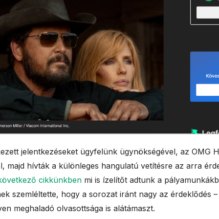
ezett jelentkezéseket ügyfelünk ügynökségével, az OMG 
l, majd hívták a különleges hangulatú vetítésre az arra ér
következő cikkünkben
mi is ízelítőt adtunk a pályamunkák
ek szemléltette, hogy a sorozat iránt nagy az érdeklődés – 
en meghaladó olvasottsága is alátámaszt.