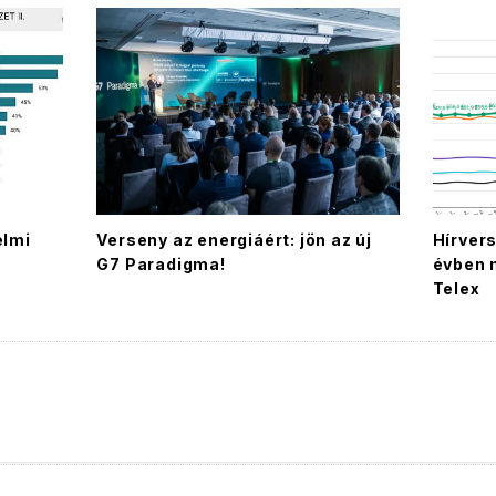
elmi
Verseny az energiáért: jön az új
Hírvers
G7 Paradigma!
évben 
Telex