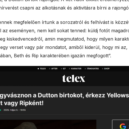
l
 hírverést csapni az alkotásnak és aktivitásra bírni a rajong
e
nnek megfelelően írtunk a sorozatról és felhívást is közzé
l az eseményen, nem kell sokat tenned: küldj fotót magadr
s
leg kiskedvencedről, amin megmutatod, hogy milyen karakt
j egy verset vagy pár mondatot, amiből kiderül, hogy mi az,
gában, Beth és Rip karakterében igazán megfogott”.