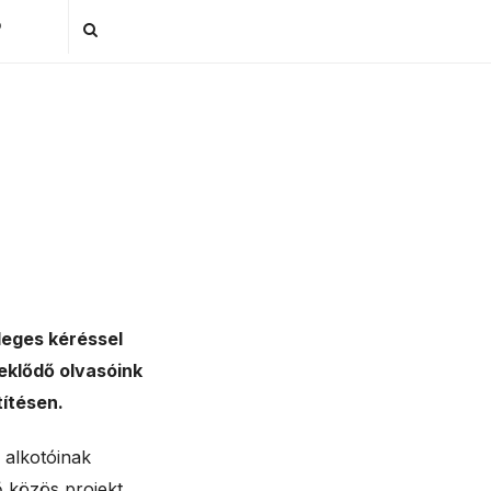
P
eges kéréssel
deklődő olvasóink
títésen.
 alkotóinak
ő közös projekt