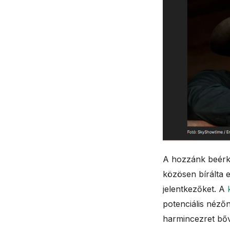
A hozzánk beérk
közösen bírálta e
jelentkezőket. A
potenciális nézőn
harmincezret bőv