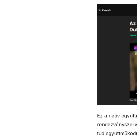
Ez a natív együt
rendezvényszerve
tud együttműködni