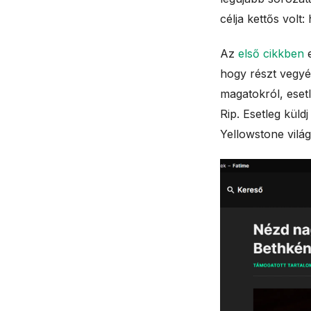
célja kettős volt:
Az
első cikkben
e
hogy részt vegyé
magatokról, eset
Rip. Esetleg küld
Yellowstone vilá