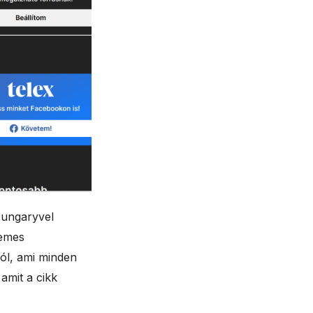
Hungaryvel
demes
ból, ami minden
amit a cikk