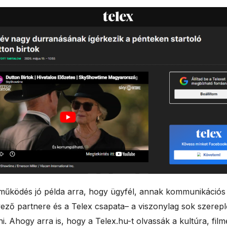
tműködés jó példa arra, hogy ügyfél, annak kommunikációs
ző partnere és a Telex csapata– a viszonylag sok szereplő 
. Ahogy arra is, hogy a Telex.hu-t olvassák a kultúra, fil