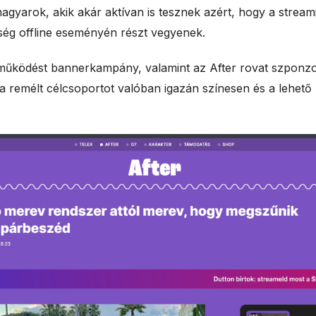
agyarok, akik akár aktívan is tesznek azért, hogy a streami
ség offline eseményén részt vegyenek.
tműködést bannerkampány, valamint az After rovat szponzo
y a remélt célcsoportot valóban igazán színesen és a lehető