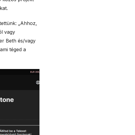
ókat.
tettünk: „Ahhoz,
ól vagy
er Beth és/vagy
 ami téged a