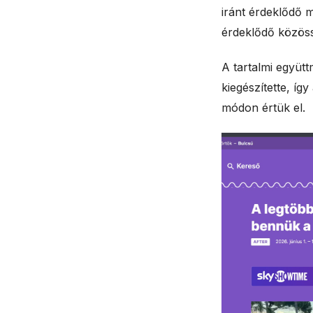
iránt érdeklődő m
érdeklődő közös
A tartalmi együt
kiegészítette, íg
módon értük el.