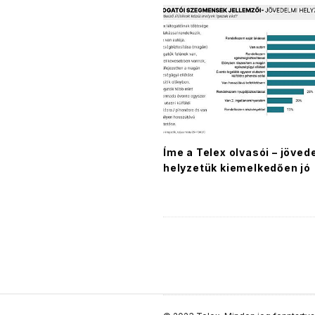
Íme a Telex olvasói – jöved
helyzetük kiemelkedően jó
S