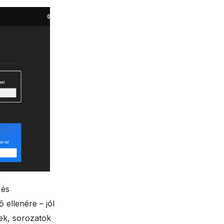
 és
ellenére – jól
mek, sorozatok