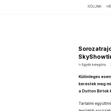
RÓLUNK
HÍ
Sorozatrajo
SkyShowt
In
Egyéb kategória
Különleges esem
kerestek meg min
a Dutton Birtok 
Tartalmi együttm
legújabb sorozata