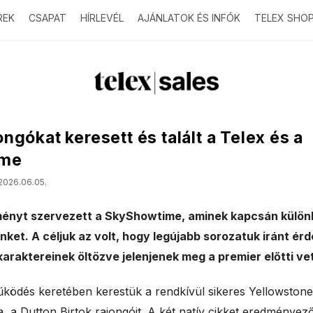
REK
CSAPAT
HÍRLEVÉL
AJÁNLATOK ÉS INFÓK
TELEX SHO
T
e
ngókat keresett és talált a Telex és a
l
ime
2026.06.05.
e
ényt szervezett a SkyShowtime, aminek kapcsán különl
x
ket. A céljuk az volt, hogy legújabb sorozatuk iránt ér
s
karaktereinek öltözve jelenjenek meg a premier előtti ve
a
űködés keretében kerestük a rendkívül sikeres Yellowstone
, a Dutton Birtok rajongóit. A két natív cikket eredményez