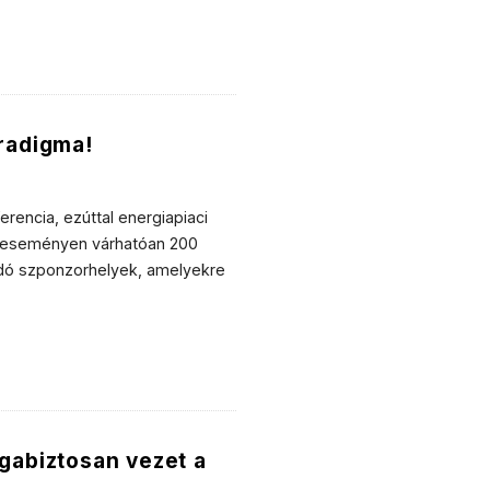
aradigma!
encia, ezúttal energiapiaci
nő eseményen várhatóan 200
dó szponzorhelyek, amelyekre
agabiztosan vezet a