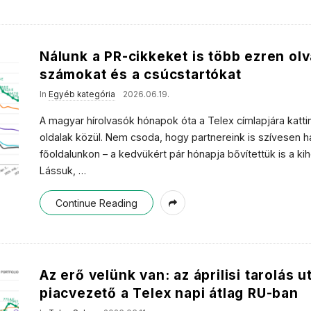
Nálunk a PR-cikkeket is több ezren ol
számokat és a csúcstartókat
In
Egyéb kategória
2026.06.19.
A magyar hírolvasók hónapok óta a Telex címlapjára katti
oldalak közül. Nem csoda, hogy partnereink is szívesen h
főoldalunkon – a kedvükért pár hónapja bővítettük is a k
Lássuk,
…
Continue Reading
Az erő velünk van: az áprilisi tarolás 
piacvezető a Telex napi átlag RU-ban