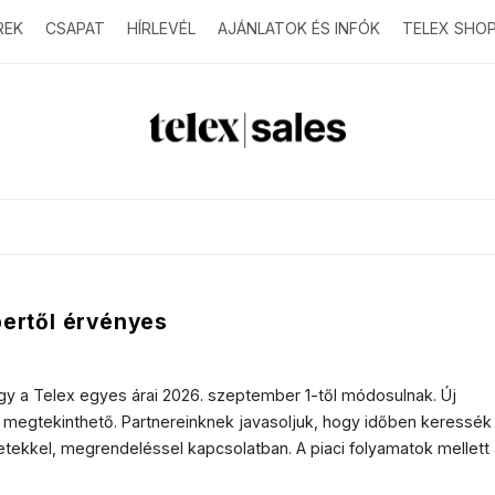
REK
CSAPAT
HÍRLEVÉL
AJÁNLATOK ÉS INFÓK
TELEX SHO
T
e
l
e
bertől érvényes
x
ogy a Telex egyes árai 2026. szeptember 1-től módosulnak. Új
s
ól megtekinthető. Partnereinknek javasoljuk, hogy időben keressék
etekkel, megrendeléssel kapcsolatban. A piaci folyamatok mellett
a