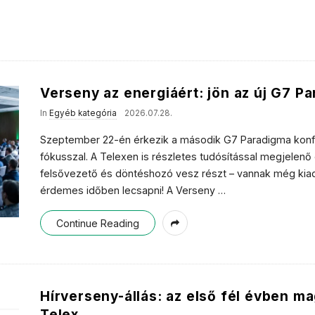
l
e
s
Verseny az energiáért: jön az új G7 P
In
Egyéb kategória
2026.07.28.
Szeptember 22-én érkezik a második G7 Paradigma konfer
fókusszal. A Telexen is részletes tudósítással megjele
felsővezető és döntéshozó vesz részt – vannak még kia
érdemes időben lecsapni! A Verseny
…
Continue Reading
Hírverseny-állás: az első fél évben m
Telex