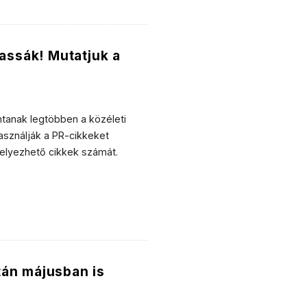
vassák! Mutatjuk a
ntanak legtöbben a közéleti
asználják a PR-cikkeket
ihelyezhető cikkek számát.
után májusban is