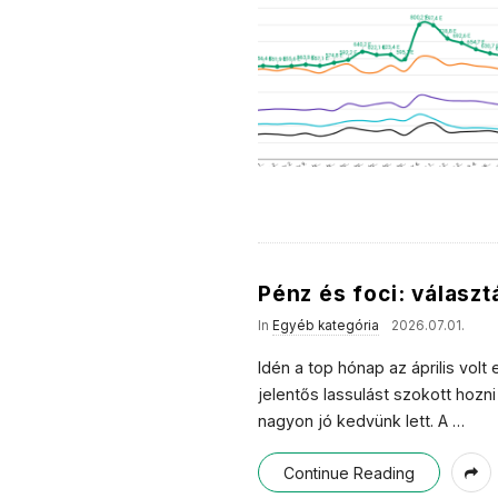
Pénz és foci: választ
In
Egyéb kategória
2026.07.01.
Idén a top hónap az április vol
jelentős lassulást szokott hozn
nagyon jó kedvünk lett. A
…
Continue Reading