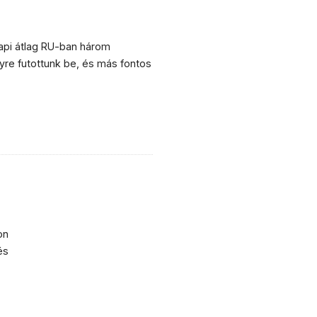
napi átlag RU-ban három
lyre futottunk be, és más fontos
on
és