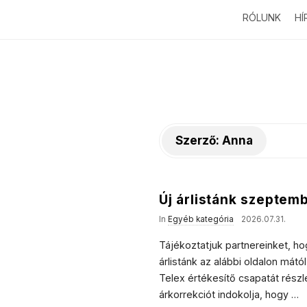
RÓLUNK
HÍ
Szerző:
Anna
Új árlistánk szeptem
In
Egyéb kategória
2026.07.31.
Tájékoztatjuk partnereinket, h
árlistánk az alábbi oldalon mát
Telex értékesítő csapatát részl
árkorrekciót indokolja, hogy
…