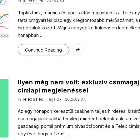
In
Telex Sales
2026.06.11.
Tripláztunk, március és április után májusban is a Telex nye
tartalomgyártási piac egyik legfontosabb mérőszámát, a 
hírportálok között. Május negyedike különösen kiemelked
hónapban
…
Continue Reading
Ilyen még nem volt: exkluzív csomagaj
címlapi megjelenéssel
In
Telex Sales
Tags
G7
2025.02.07.
Az egy hónapon keresztül csaknem teljes hirdetési kizár
csomagajánlatunkba tényleg mindent beleraktunk, amivel 
gazdasági portál prémium olvasótáborát és a Telex címlap
egy éve, hogy a G7 is
…