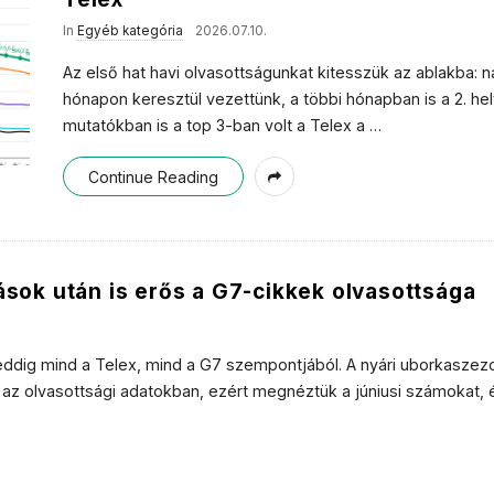
In
Egyéb kategória
2026.07.10.
Az első hat havi olvasottságunkat kitesszük az ablakba: 
hónapon keresztül vezettünk, a többi hónapban is a 2. he
mutatókban is a top 3-ban volt a Telex a
…
Continue Reading
ások után is erős a G7-cikkek olvasottsága
t eddig mind a Telex, mind a G7 szempontjából. A nyári uborkaszez
i az olvasottsági adatokban, ezért megnéztük a júniusi számokat, 