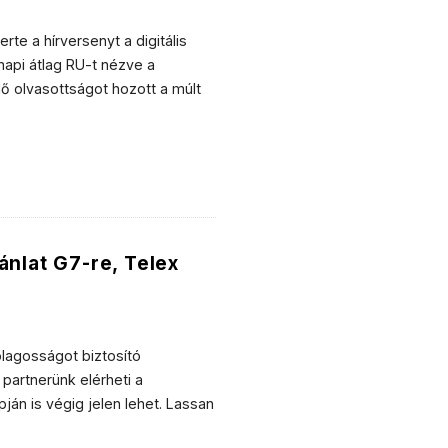
rte a hírversenyt a digitális
napi átlag RU-t nézve a
ő olvasottságot hozott a múlt
ánlat G7-re, Telex
ólagosságot biztosító
partnerünk elérheti a
ján is végig jelen lehet. Lassan