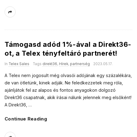
Támogasd adód 1%-ával a Direkt36-
ot, a Telex tényfeltáró partnerét!
In
Telex Sales
Tags
direkt36
,
Hírek
,
partnerség
2023.05.17.
A Telex nem jogosult még olvasói adójának egy százalékára,
de van ötletünk, kinek adják. Ne feledkezzetek meg róla,
ajánljátok fel az alapos és fontos anyagokon dolgozó
Direkt36 csapatnak, akik írásai nálunk jelennek meg elsőként!
A Direkt36,
…
Continue Reading