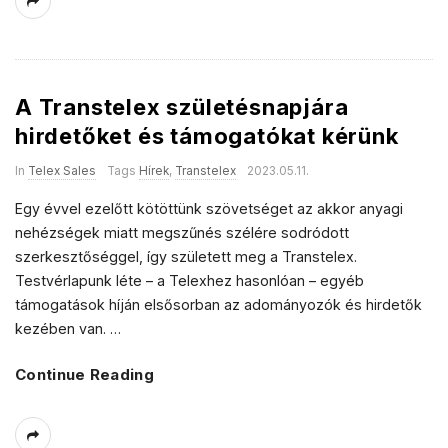
A Transtelex születésnapjára
hirdetőket és támogatókat kérünk
In
Telex Sales
Tags
Hírek
,
Transtelex
2023.05.11.
Egy évvel ezelőtt kötöttünk szövetséget az akkor anyagi
nehézségek miatt megszűnés szélére sodródott
szerkesztőséggel, így született meg a Transtelex.
Testvérlapunk léte – a Telexhez hasonlóan – egyéb
támogatások híján elsősorban az adományozók és hirdetők
kezében van.
…
Continue Reading