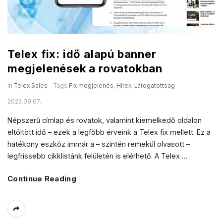
Telex fix: idő alapú banner
megjelenések a rovatokban
In
Telex Sales
Tags
Fix megjelenés
,
Hírek
,
Látogatottság
2023.09.07.
Népszerű címlap és rovatok, valamint kiemelkedő oldalon
eltöltött idő – ezek a legfőbb érveink a Telex fix mellett. Ez a
hatékony eszköz immár a – szintén remekül olvasott –
legfrissebb cikklistánk felületén is elérhető. A Telex
…
Continue Reading