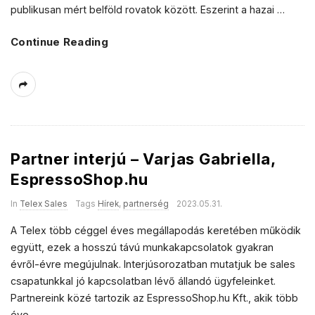
publikusan mért belföld rovatok között. Eszerint a hazai
…
Continue Reading
Partner interjú – Varjas Gabriella,
EspressoShop.hu
In
Telex Sales
Tags
Hírek
,
partnerség
2023.05.31.
A Telex több céggel éves megállapodás keretében működik
együtt, ezek a hosszú távú munkakapcsolatok gyakran
évről-évre megújulnak. Interjúsorozatban mutatjuk be sales
csapatunkkal jó kapcsolatban lévő állandó ügyfeleinket.
Partnereink közé tartozik az EspressoShop.hu Kft., akik több
éve
…