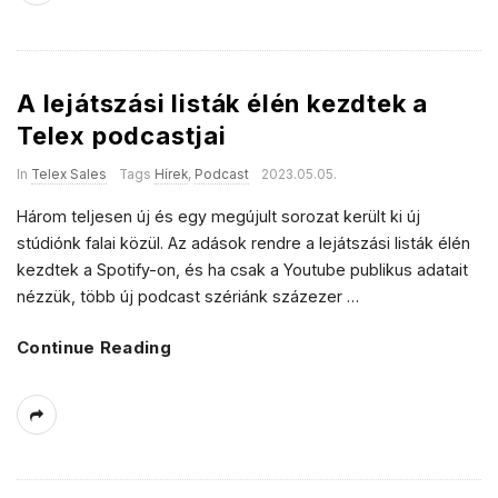
A lejátszási listák élén kezdtek a
Telex podcastjai
In
Telex Sales
Tags
Hírek
,
Podcast
2023.05.05.
Három teljesen új és egy megújult sorozat került ki új
stúdiónk falai közül. Az adások rendre a lejátszási listák élén
kezdtek a Spotify-on, és ha csak a Youtube publikus adatait
nézzük, több új podcast szériánk százezer
…
Continue Reading