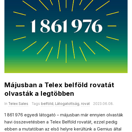
Májusban a Telex belföld rovatát
olvasták a legtöbben
In
Telex Sales
Tags
belföld
,
Látogatottság
,
rovat
2023.06.08.
1 861 976 egyedi látogató – májusban már ennyien olvasták
havi összevetésben a Telex Belföld rovatát, ezzel pedig
ebben a mutatóban az első helyre kerültünk a Gemius által