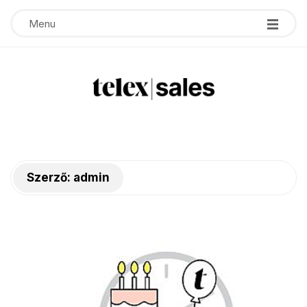
Menu
T
e
Szerző:
admin
l
e
x
s