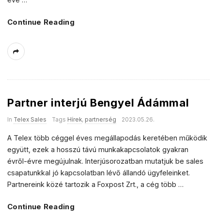
Continue Reading
Partner interjú Bengyel Ádámmal
In
Telex Sales
Tags
Hírek
,
partnerség
2023.05.26.
A Telex több céggel éves megállapodás keretében működik
együtt, ezek a hosszú távú munkakapcsolatok gyakran
évről-évre megújulnak. Interjúsorozatban mutatjuk be sales
csapatunkkal jó kapcsolatban lévő állandó ügyfeleinket.
Partnereink közé tartozik a Foxpost Zrt., a cég több
…
Continue Reading