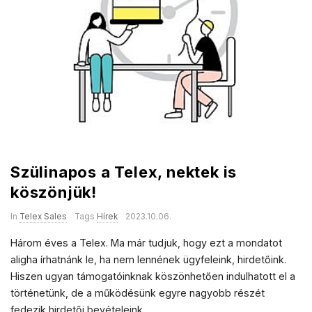
a
l
e
s
Szülinapos a Telex, nektek is
köszönjük!
In
Telex Sales
Tags
Hírek
2023.10.06.
Három éves a Telex. Ma már tudjuk, hogy ezt a mondatot
aligha írhatnánk le, ha nem lennének ügyfeleink, hirdetőink.
Hiszen ugyan támogatóinknak köszönhetően indulhatott el a
történetünk, de a működésünk egyre nagyobb részét
fedezik hirdetői bevételeink.
…