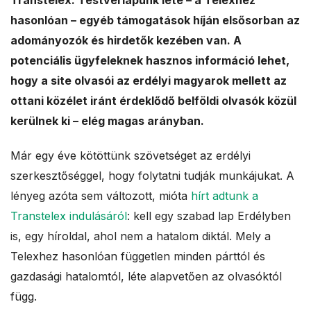
Transtelex. Testvérlapunk léte – a Telexhez
a
hasonlóan – egyéb támogatások híján elsősorban az
adományozók és hirdetők kezében van. A
l
potenciális ügyfeleknek hasznos információ lehet,
e
hogy a site olvasói az erdélyi magyarok mellett az
ottani közélet iránt érdeklődő belföldi olvasók közül
s
kerülnek ki – elég magas arányban.
Már egy éve kötöttünk szövetséget az erdélyi
szerkesztőséggel, hogy folytatni tudják munkájukat. A
lényeg azóta sem változott, mióta
hírt adtunk a
Transtelex indulásáról
: kell egy szabad lap Erdélyben
is, egy híroldal, ahol nem a hatalom diktál. Mely a
Telexhez hasonlóan független minden párttól és
gazdasági hatalomtól, léte alapvetően az olvasóktól
függ.