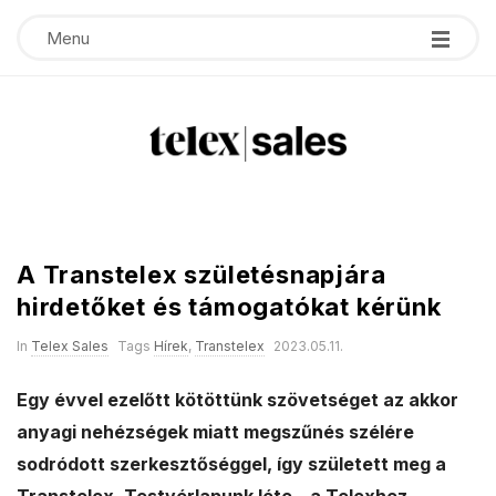
Menu
T
e
A Transtelex születésnapjára
l
hirdetőket és támogatókat kérünk
e
In
Telex Sales
Tags
Hírek
,
Transtelex
2023.05.11.
x
Egy évvel ezelőtt kötöttünk szövetséget az akkor
anyagi nehézségek miatt megszűnés szélére
s
sodródott szerkesztőséggel, így született meg a