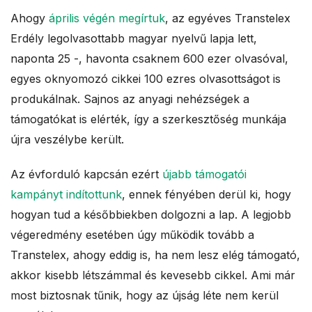
Ahogy
április végén megírtuk
, az egyéves Transtelex
Erdély legolvasottabb magyar nyelvű lapja lett,
naponta 25 -, havonta csaknem 600 ezer olvasóval,
egyes oknyomozó cikkei 100 ezres olvasottságot is
produkálnak. Sajnos az anyagi nehézségek a
támogatókat is elérték, így a szerkesztőség munkája
újra veszélybe került.
Az évforduló kapcsán ezért
újabb támogatói
kampányt indítottunk
, ennek fényében derül ki, hogy
hogyan tud a későbbiekben dolgozni a lap. A legjobb
végeredmény esetében úgy működik tovább a
Transtelex, ahogy eddig is, ha nem lesz elég támogató,
akkor kisebb létszámmal és kevesebb cikkel. Ami már
most biztosnak tűnik, hogy az újság léte nem kerül