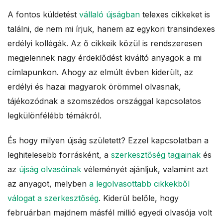
A fontos küldetést
vállaló újságban
telexes cikkeket is
találni, de nem mi írjuk, hanem az egykori transindexes
erdélyi kollégák. Az ő cikkeik közül is rendszeresen
megjelennek nagy érdeklődést kiváltó anyagok a mi
címlapunkon. Ahogy az elmúlt évben kiderült, az
erdélyi és hazai magyarok örömmel olvasnak,
tájékozódnak a szomszédos országgal kapcsolatos
legkülönfélébb témákról.
És hogy milyen újság született? Ezzel kapcsolatban a
leghitelesebb forrásként, a
szerkesztőség tagjainak
és
az
újság olvasóinak
véleményét ajánljuk, valamint azt
az anyagot, melyben
a legolvasottabb cikkekből
válogat a szerkesztőség
. Kiderül belőle, hogy
februárban majdnem másfél millió egyedi olvasója volt