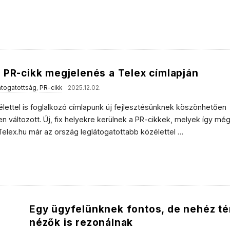
 PR-cikk megjelenés a Telex címlapján
átogatottság
,
PR-cikk
2025.12.02.
élettel is foglalkozó címlapunk új fejlesztésünknek köszönhetően
n változott. Új, fix helyekre kerülnek a PR-cikkek, melyek így mé
Telex.hu már az ország leglátogatottabb közélettel
…
Egy ügyfelünknek fontos, de nehéz té
nézők is rezonálnak