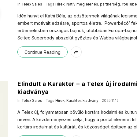
In
Telex Sales
Tags
Hírek
,
Natív megjelenés
,
partnerség
,
YouTube
Idén hunyt el Kathi Béla, az edzőtermek világának legism
embert motivált edzésre, sportos életre. ’Powerbécó’ 
erőemelésben országos bajnok, utóbbiban Európa-bajnok 
Scitec Superbody abszolút győztes és Wabba világbajno
Continue Reading
Elindult a Karakter – a Telex új irodalm
kiadványa
In
Telex Sales
Tags
Hírek
,
Karakter
,
kiadvány
2025.11.12.
A Telex új, folyamatosan bővülő kortárs irodalmi és kulturá
néven. A kezdeményezés célja, hogy a portál elérését ki
kortárs irodalmat és kultúrát, és közösséget építsen az ol