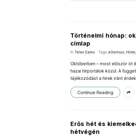
Történelmi hónap: ok
címlap
In
Telex Sales
Tags
eGemius
,
Hírek
Októberben – most először öt é
hazai hírportálok közül. A függe
tájékozódást a hírek iránt érd
Continue Reading
Erős hét és kiemelke
hétvégén