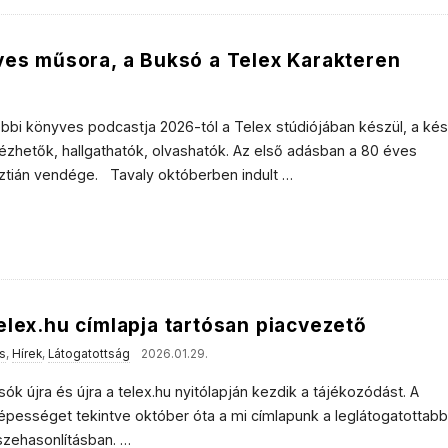
ves műsora, a Buksó a Telex Karakteren
bi könyves podcastja 2026-tól a Telex stúdiójában készül, a ké
 nézhetők, hallgathatók, olvashatók. Az első adásban a 80 éves
ztián vendége. Tavaly októberben indult
…
elex.hu címlapja tartósan piacvezető
s
,
Hírek
,
Látogatottság
2026.01.29.
sók újra és újra a telex.hu nyitólapján kezdik a tájékozódást. A
népességet tekintve október óta a mi címlapunk a leglátogatottabb
sszehasonlításban.
…