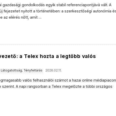
i gazdasági gondolkodás egyik stabil referenciapontjává vált. A
j fejezetet nyitott a történetében: a szerkesztőségi autonómia é
e az elérés nőtt, amit
…
vezető: a Telex hozta a legtöbb valós
,
Látogatottság
,
Tényfeltárás
2026.02.11.
 legmagasabb valós felhasználói számot a hazai online médiapiacon
szerint. A napi rangsorban a Telex megelőzte a többi országos