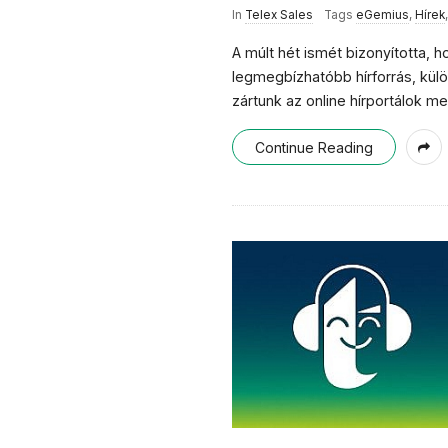
In
Telex Sales
Tags
eGemius
,
Hírek
A múlt hét ismét bizonyította, 
legmegbízhatóbb hírforrás, kül
zártunk az online hírportálok 
Continue Reading