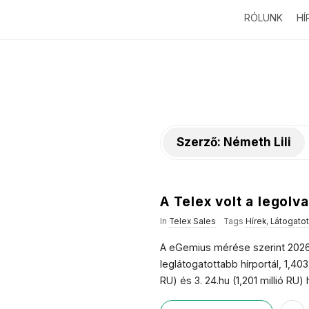
RÓLUNK
HÍ
Szerző:
Németh Lili
A Telex volt a legolv
In
Telex Sales
Tags
Hírek
,
Látogato
A eGemius mérése szerint 2026.
leglátogatottabb hírportál, 1,403 
RU) és 3. 24.hu (1,201 millió RU