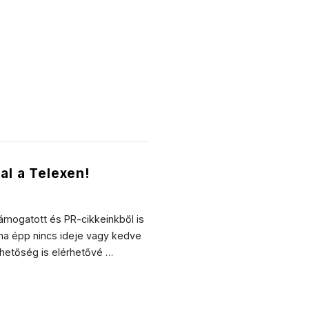
al a Telexen!
ámogatott és PR-cikkeinkből is
 ha épp nincs ideje vagy kedve
lehetőség is elérhetővé
…