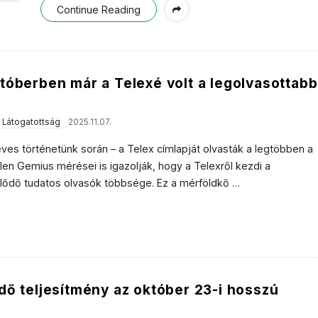
Continue Reading
tóberben már a Telexé volt a legolvasottabb
,
Látogatottság
2025.11.07.
ves történetünk során – a Telex címlapját olvasták a legtöbben a
tlen Gemius mérései is igazolják, hogy a Telexről kezdi a
eklődő tudatos olvasók többsége. Ez a mérföldkő
…
dő teljesítmény az október 23-i hosszú