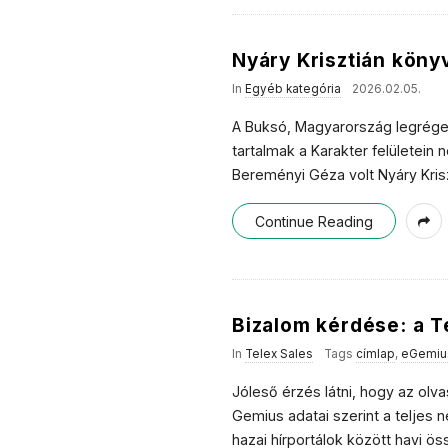
Nyáry Krisztián köny
In
Egyéb kategória
2026.02.05.
A Buksó, Magyarország legrégeb
tartalmak a Karakter felületein
Bereményi Géza volt Nyáry Kris
Continue Reading
Bizalom kérdése: a T
In
Telex Sales
Tags
címlap
,
eGemiu
Jóleső érzés látni, hogy az olva
Gemius adatai szerint a teljes 
hazai hírportálok között havi ö