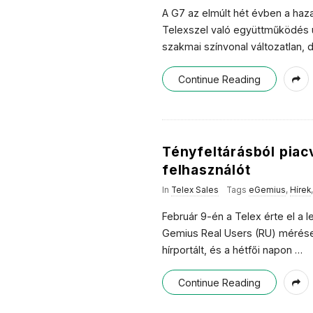
A G7 az elmúlt hét évben a haza
Telexszel való együttműködés ú
szakmai színvonal változatlan, d
Continue Reading
Tényfeltárásból piac
felhasználót
In
Telex Sales
Tags
eGemius
,
Hírek
Február 9-én a Telex érte el a
Gemius Real Users (RU) mérése 
hírportált, és a hétfői napon
…
Continue Reading