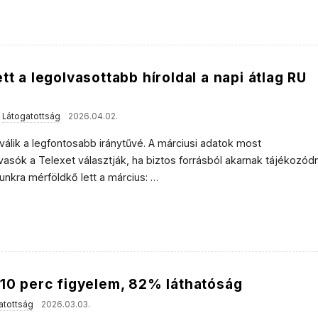
l
e
tt a legolvasottabb híroldal a napi átlag RU
s
,
Látogatottság
2026.04.02.
 válik a legfontosabb iránytűvé. A márciusi adatok most
vasók a Telexet választják, ha biztos forrásból akarnak tájékozódn
kra mérföldkő lett a március:
…
 10 perc figyelem, 82% láthatóság
atottság
2026.03.03.