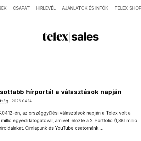
REK
CSAPAT
HÍRLEVÉL
AJÁNLATOK ÉS INFÓK
TELEX SHO
T
e
l
e
asottabb hírportál a választások napján
x
ttság
2026.04.14.
04.12-én, az országgyűlési választások napján a Telex volt a
s
millió egyedi látogatóval, amivel előzte a 2. Portfolio (1,381 millió
) híroldalakat. Címlapunk és YouTube csatornánk
…
a