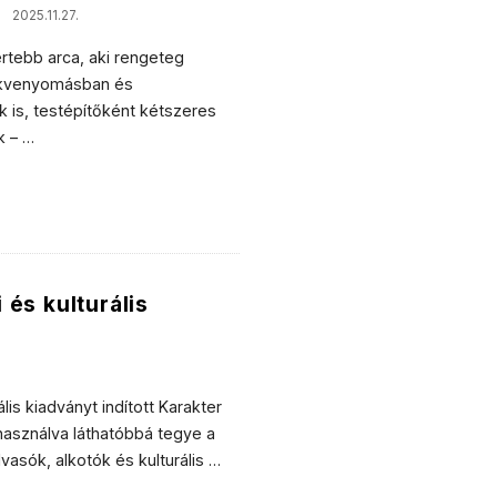
2025.11.27.
ertebb arca, aki rengeteg
fekvenyomásban és
is, testépítőként kétszeres
k –
…
i és kulturális
lis kiadványt indított Karakter
használva láthatóbbá tegye a
vasók, alkotók és kulturális
…