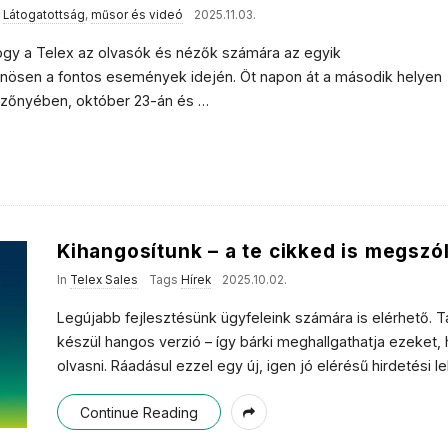
,
Látogatottság
,
műsor és videó
2025.11.03.
hogy a Telex az olvasók és nézők számára az egyik
önösen a fontos események idején. Öt napon át a második helyen
mezőnyében, október 23-án és
…
Kihangosítunk – a te cikked is megszól
In
Telex Sales
Tags
Hírek
2025.10.02.
Legújabb fejlesztésünk ügyfeleink számára is elérhető. T
készül hangos verzió – így bárki meghallgathatja ezeket,
olvasni. Ráadásul ezzel egy új, igen jó elérésű hirdetési 
Continue Reading