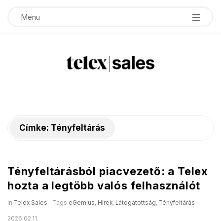
Menu
T
e
Címke:
Tényfeltárás
l
e
Tényfeltárásból piacvezető: a Telex
x
hozta a legtöbb valós felhasználót
s
In
Telex Sales
Tags
eGemius
,
Hírek
,
Látogatottság
,
Tényfeltárás
2026.02.11.