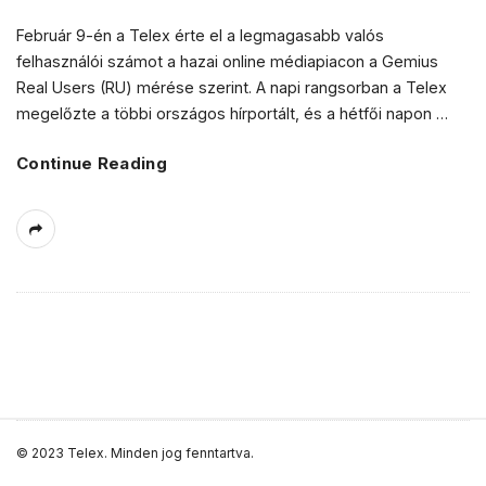
a
Február 9-én a Telex érte el a legmagasabb valós
felhasználói számot a hazai online médiapiacon a Gemius
l
Real Users (RU) mérése szerint. A napi rangsorban a Telex
megelőzte a többi országos hírportált, és a hétfői napon
…
e
Continue Reading
s
S
© 2023 Telex. Minden jog fenntartva.
i