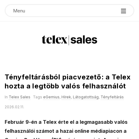
Menu
T
e
Tényfeltárásból piacvezető: a Telex
l
hozta a legtöbb valós felhasználót
e
In
Telex Sales
Tags
eGemius
,
Hírek
,
Látogatottság
,
Tényfeltárás
2026.02.11.
x
Február 9-én a Telex érte el a legmagasabb valós
s
felhasználói számot a hazai online médiapiacon a