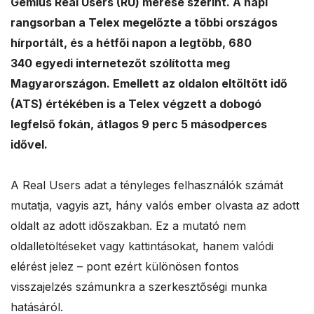
Gemius Real Users (RU) mérése szerint. A napi
a
rangsorban a Telex megelőzte a többi országos
hírportált, és a hétfői napon a legtöbb, 680
l
340 egyedi internetezőt szólította meg
e
Magyarországon. Emellett az oldalon eltöltött idő
(ATS) értékében is a Telex végzett a dobogó
s
legfelső fokán, átlagos 9 perc 5 másodperces
idővel.
A Real Users adat a tényleges felhasználók számát
mutatja, vagyis azt, hány valós ember olvasta az adott
oldalt az adott időszakban. Ez a mutató nem
oldalletöltéseket vagy kattintásokat, hanem valódi
elérést jelez – pont ezért különösen fontos
visszajelzés számunkra a szerkesztőségi munka
hatásáról.