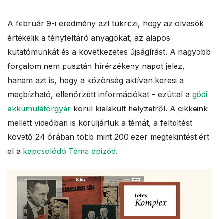
A február 9-i eredmény azt tükrözi, hogy az olvasók
értékelik a tényfeltáró anyagokat, az alapos
kutatómunkát és a következetes újságírást. A nagyobb
forgalom nem pusztán hírérzékeny napot jelez,
hanem azt is, hogy a közönség aktívan keresi a
megbízható, ellenőrzött információkat – ezúttal a
gödi
akkumulátorgyár
körül kialakult helyzetről. A cikkeink
mellett videóban is körüljártuk a témát, a feltöltést
követő 24 órában több mint 200 ezer megtekintést ért
el a
kapcsolódó Téma epizód
.