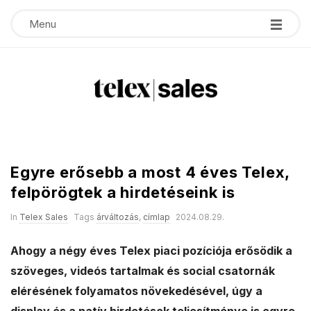
Menu
T
e
Egyre erősebb a most 4 éves Telex,
l
felpörögtek a hirdetéseink is
e
In
Telex Sales
Tags
árváltozás
,
címlap
2024.08.29.
x
Ahogy a négy éves Telex piaci pozíciója erősödik a
szöveges, videós tartalmak és social csatornák
s
elérésének folyamatos növekedésével, úgy a