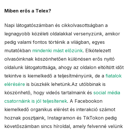
Miben erős a Telex?
Napi látogatószámban és cikkolvasottságban a
legnagyobb közéleti oldalakkal versenyzünk, amikor
pedig valami fontos történik a világban, egyes
mutatókban
mindenki mást előzünk
. Elkötelezett
olvasóinknak köszönhetően különösen erős nyitó
oldalunk látogatottsága, ahogy az oldalon eltöltött időt
tekintve is kiemelkedő a teljesítményünk, de a
fiatalok
elérésére
is büszkék lehetünk.Az utóbbinak is
köszönhető, hogy videós tartalmaink és
social média
csatornáink is jól teljesítenek
. A Facebookon
kiemelkedő organikus elérést és interakció számot
hoznak posztjaink, Instagramon és TikTokon pedig
követőszámban sincs híroldal, amely felvenné velünk