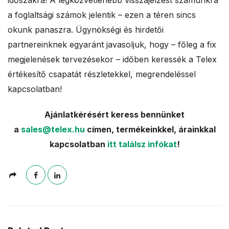
időszakra! A legközvetlenebb visszajelzést számunkra
a foglaltsági számok jelentik – ezen a téren sincs
okunk panaszra. Ügynökségi és hirdetői
partnereinknek egyaránt javasoljuk, hogy – főleg a fix
megjelenések tervezésekor – időben keressék a Telex
értékesítő csapatát részletekkel, megrendeléssel
kapcsolatban!
Ajánlatkérésért keress bennünket
a
sales@telex.hu
címen, termékeinkkel, árainkkal
kapcsolatban
itt találsz infókat
!