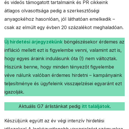
és videós támogatott tartalmaink és PR cikkeink
átlagos olvasottsága pedig a szerkesztőségi
anyagokéhoz hasonlóan, jól láthatóan emelkedik –
csak az elmúlt egy évben 20 százalékot meghaladóan.
Új hirdetési árjegyzékünk
böngészésekor érdemes az
infláció mellett ezt is figyelembe venni, valamint azt is,
hogy egyes áraink indulásunk óta (!) nem változtak.
Hiszünk benne, hogy minden tényezőt figyelembe
véve nálunk valóban érdemes hirdetni – kampányaink
teljesítménye és ügyfeleink visszajelzései egyaránt ezt
igazolják.
Aktuális G7 árlistánkat pedig
itt találjátok
.
Készüljünk együtt az év végi intenzív hirdetési