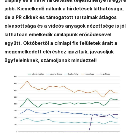
display és a natív hirdetések teljesítménye is egyre
a
jobb. Kiemelkedő nálunk a hirdetések láthatósága,
de a PR cikkek és támogatott tartalmak átlagos
l
olvasottsága és a videós anyagok nézettsége is jól
e
láthatóan emelkedik címlapunk erősödésével
együtt. Októbertől a címlapi fix felületek árait a
s
megemelkedett eléréshez igazítjuk, javasoljuk
ügyfeleinknek, számoljanak mindezzel!