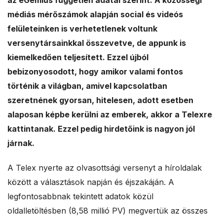
az eGemius független adatai szerint. A közösségi
a
médiás mérőszámok alapján social és videós
felületeinken is verhetetlenek voltunk
l
versenytársainkkal összevetve, de appunk is
e
kiemelkedően teljesített. Ezzel újból
bebizonyosodott, hogy amikor valami fontos
s
történik a világban, amivel kapcsolatban
szeretnének gyorsan, hitelesen, adott esetben
alaposan képbe kerülni az emberek, akkor a Telexre
kattintanak. Ezzel pedig hirdetőink is nagyon jól
járnak.
A Telex nyerte az olvasottsági versenyt a híroldalak
között a választások napján és éjszakáján. A
legfontosabbnak tekintett adatok közül
oldalletöltésben (8,58 millió PV) megvertük az összes