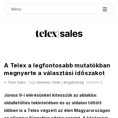
Menu
T
e
A Telex a legfontosabb mutatókban
l
megnyerte a választási időszakot
e
In
Telex Sales
Tags
eGemius
,
Hírek
,
Látogatottság
2024.06.12.
x
Június 9-i elérésünket kitesszük az ablakba:
oldalletöltés tekintetében és az oldalon töltött
s
időben is a Telex végzett az élen Magyarországon