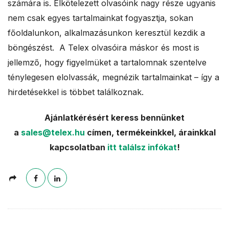
számára is. Elkötelezett olvasóink nagy része ugyanis
nem csak egyes tartalmainkat fogyasztja, sokan
főoldalunkon, alkalmazásunkon keresztül kezdik a
böngészést. A Telex olvasóira máskor és most is
jellemző, hogy figyelmüket a tartalomnak szentelve
ténylegesen elolvassák, megnézik tartalmainkat – így a
hirdetésekkel is többet találkoznak.
Ajánlatkérésért keress bennünket
a
sales@telex.hu
címen, termékeinkkel, árainkkal
kapcsolatban
itt találsz infókat
!