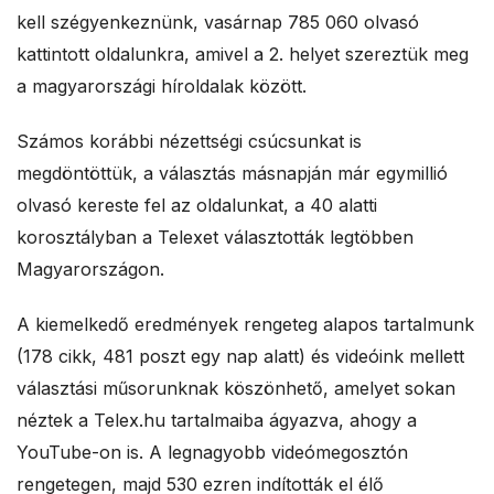
kell szégyenkeznünk, vasárnap 785 060 olvasó
kattintott oldalunkra, amivel a 2. helyet szereztük meg
a magyarországi híroldalak között.
Számos korábbi nézettségi csúcsunkat is
megdöntöttük, a választás másnapján már egymillió
olvasó kereste fel az oldalunkat, a 40 alatti
korosztályban a Telexet választották legtöbben
Magyarországon.
A kiemelkedő eredmények rengeteg alapos tartalmunk
(178 cikk, 481 poszt egy nap alatt) és videóink mellett
választási műsorunknak köszönhető, amelyet sokan
néztek a Telex.hu tartalmaiba ágyazva, ahogy a
YouTube-on is. A legnagyobb videómegosztón
rengetegen, majd 530 ezren indították el élő