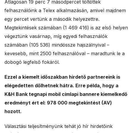
Átlagosan 19 perc 7 másodpercet töltöttek
felhasználóink a Telex alkalmazásán, amivel majdnem
egy percet vertünk a második helyezettre.
Megtekintések számában (1 469 416) is az első helyen
végeztünk vasárnap, míg egyedi felhasználók
számában (105 536) mindössze hajszálnyival –
kevesebb, mint 2500 felhasználóval – maradtunk le a
dobogó legfelső fokáról.
Ezzel a kiemelt időszakban hirdető partnereink is
elégedetten dőlhetnek hátra. Erre példa, hogy a
K&H Bank tegnapi mobil címlapi bannere kiemelkedő
eredményt ért el: 978 000 megtekintést (AV)
hozott.
Választási teljesítményünk tehát jó hír hirdetőink