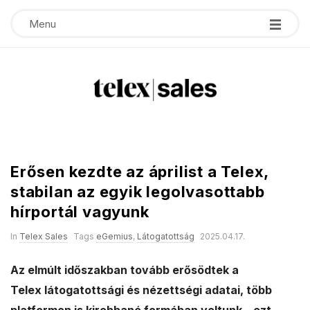
Menu
T
e
Erősen kezdte az áprilist a Telex,
l
stabilan az egyik legolvasottabb
hírportál vagyunk
e
In
Telex Sales
Tags
eGemius
,
Látogatottság
2025.04.17.
x
Az elmúlt időszakban tovább erősödtek a
s
Telex látogatottsági és nézettségi adatai
, több