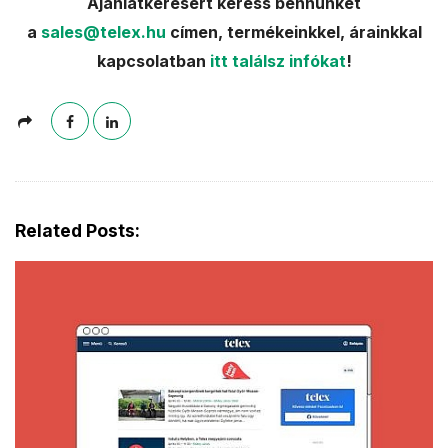
Ajánlatkérésért keress bennünket
a
sales@telex.hu
címen, termékeinkkel, árainkkal
kapcsolatban
itt találsz infókat
!
Related Posts: