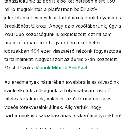
tapasztaltunk: az április első két hetében elért 1,59
millió megtekintés a platformon belüli aktív
jelenlétünket és a videós tartalmaink iránti folyamatos
érdeklődést tükrözi. Ahogy az olvasótáborunk, úgy a
YouTube közösségünk is elkötelezett: ezt mi sem
mutatja jobban, minthogy ebben a két hetes
időszakban 494 ezer visszatérő nézőnk fogyasztotta
tartalmainkat. Nagyot szólt az április 2-án közzétett
Most Jövök
adásunk Mihalik Enikővel
.
Az eredmények hátterében továbbra is az olvasóink
iránti elkötelezettségünk, a folyamatosan frissülő,
hiteles tartalmaink, valamint az új formátumok és
videós törekvéseink állnak. Alig várjuk, hogy
partnereink is osztozhassanak a sikerélményeinkben!