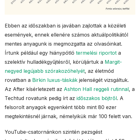
Ebben az időszakban is javában zajlottak a közéleti
események, ennek ellenére számos aktuálpolitikától
mentes anyagunk is megmozgatta az olvasóinkat.
Írtunk például egy hiánypótló
termelési riportot
a
szelektív hulladékgyűjtésről, körüljártuk a
Margit-
negyed legújabb szórakozóhelyét
, az életmód
rovatban a
Birkin luxus-táskák
jelenségét vizsgáltuk.
Az After kísérletezett az
Ashton Hall reggeli rutinnal
, a
Techtud rovatunk pedig írt az
időszakos böjtről
. A
felsorolt anyagok egyenként több mint 80 ezer
megtekintésnél járnak, némelyikük már 100 felett van.
YouTube-csatornánkon szintén pezsgést