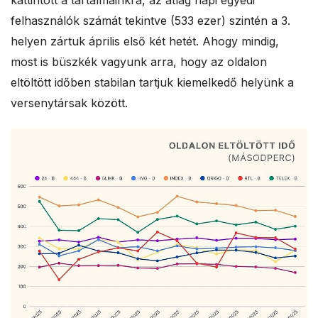
kattintott a tartalmainkra, az átlag napi egyedi
felhasználók számát tekintve (533 ezer) szintén a 3.
helyen zártuk április első két hetét. Ahogy mindig,
most is büszkék vagyunk arra, hogy az oldalon
eltöltött időben stabilan tartjuk kiemelkedő helyünk a
versenytársak között.