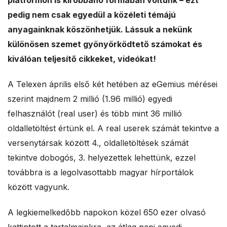
platformon is kirobbanó formában voltunk – ezt
a
pedig nem csak egyedül a közéleti témájú
anyagainknak köszönhetjük. Lássuk a nekünk
l
különösen szemet gyönyörködtető számokat és
e
kiválóan teljesítő cikkeket, videókat!
s
A Telexen április első két hetében az eGemius mérései
szerint majdnem 2 millió (1.96 millió) egyedi
felhasználót (real user) és több mint 36 millió
oldalletöltést értünk el. A real userek számát tekintve a
versenytársak között 4., oldalletöltések számát
tekintve dobogós, 3. helyezettek lehettünk, ezzel
továbbra is a legolvasottabb magyar hírportálok
között vagyunk.
A legkiemelkedőbb napokon közel 650 ezer olvasó