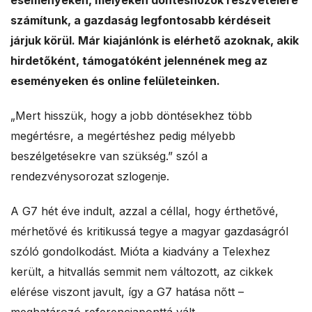
eseményeken, melyeken döntéshozók részvételére
a
számítunk, a gazdaság legfontosabb kérdéseit
járjuk körül. Már kiajánlónk is elérhető azoknak, akik
l
hirdetőként, támogatóként jelennének meg az
e
eseményeken és online felületeinken.
s
„Mert hisszük, hogy a jobb döntésekhez több
megértésre, a megértéshez pedig mélyebb
beszélgetésekre van szükség.” szól a
rendezvénysorozat szlogenje.
A G7 hét éve indult, azzal a céllal, hogy érthetővé,
mérhetővé és kritikussá tegye a magyar gazdaságról
szóló gondolkodást. Mióta a kiadvány a Telexhez
került, a hitvallás semmit nem változott, az cikkek
elérése viszont javult, így a G7 hatása nőtt –