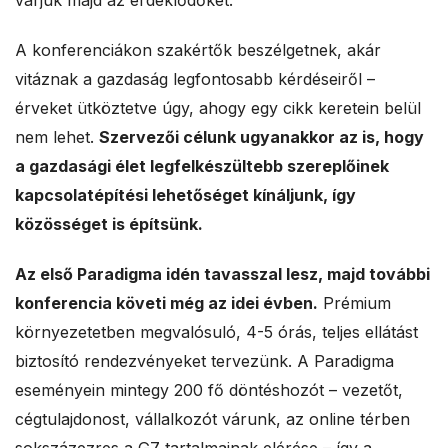
várjuk majd az érdeklődőket.
A konferenciákon szakértők beszélgetnek, akár
vitáznak a gazdaság legfontosabb kérdéseiről –
érveket ütköztetve úgy, ahogy egy cikk keretein belül
nem lehet.
Szervezői célunk ugyanakkor az is, hogy
a gazdasági élet legfelkészültebb szereplőinek
kapcsolatépítési lehetőséget kínáljunk, így
közösséget is építsünk.
Az első Paradigma idén tavasszal lesz, majd további
konferencia követi még az idei évben.
Prémium
környezetetben megvalósuló, 4-5 órás, teljes ellátást
biztosító rendezvényeket tervezünk. A Paradigma
eseményein mintegy 200 fő döntéshozót – vezetőt,
cégtulajdonost, vállalkozót várunk, az online térben