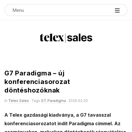
Menu
T
e
G7 Paradigma – új
l
konferenciasorozat
döntéshozóknak
e
In
Telex Sales
Tags
G7
,
Paradigma
2026.02.20.
x
A Telex gazdasági kiadványa, a G7 tavasszal
s
konferenciasorozatot indít Paradigma címmel. Az