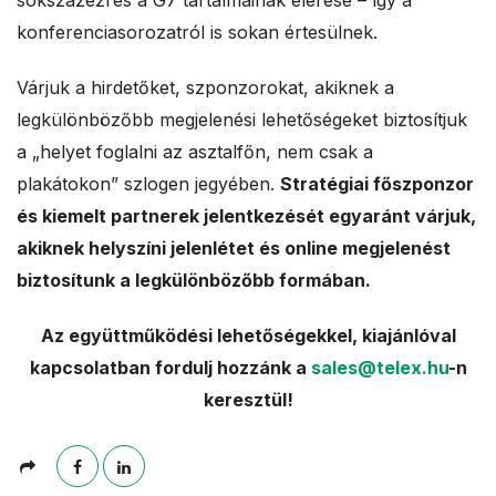
sokszázezres a G7 tartalmainak elérése – így a
konferenciasorozatról is sokan értesülnek.
Várjuk a hirdetőket, szponzorokat, akiknek a
legkülönbözőbb megjelenési lehetőségeket biztosítjuk
a „helyet foglalni az asztalfőn, nem csak a
plakátokon” szlogen jegyében.
Stratégiai főszponzor
és kiemelt partnerek jelentkezését egyaránt várjuk,
akiknek helyszíni jelenlétet és online megjelenést
biztosítunk a legkülönbözőbb formában.
Az együttműködési lehetőségekkel, kiajánlóval
kapcsolatban fordulj hozzánk a
sales@telex.hu
-n
keresztül!