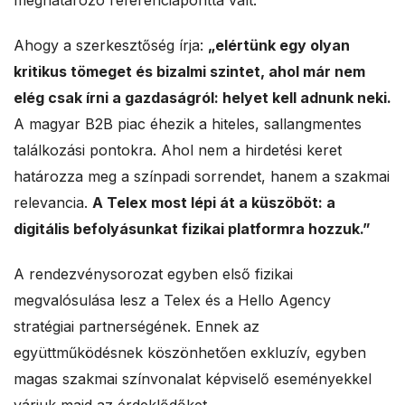
meghatározó referenciaponttá vált.
Ahogy a szerkesztőség írja:
„elértünk egy olyan
kritikus tömeget és bizalmi szintet, ahol már nem
elég csak írni a gazdaságról: helyet kell adnunk neki.
A magyar B2B piac éhezik a hiteles, sallangmentes
találkozási pontokra. Ahol nem a hirdetési keret
határozza meg a színpadi sorrendet, hanem a szakmai
relevancia.
A Telex most lépi át a küszöböt: a
digitális befolyásunkat fizikai platformra hozzuk.”
A rendezvénysorozat egyben első fizikai
megvalósulása lesz a Telex és a Hello Agency
stratégiai partnerségének. Ennek az
együttműködésnek köszönhetően exkluzív, egyben
magas szakmai színvonalat képviselő eseményekkel