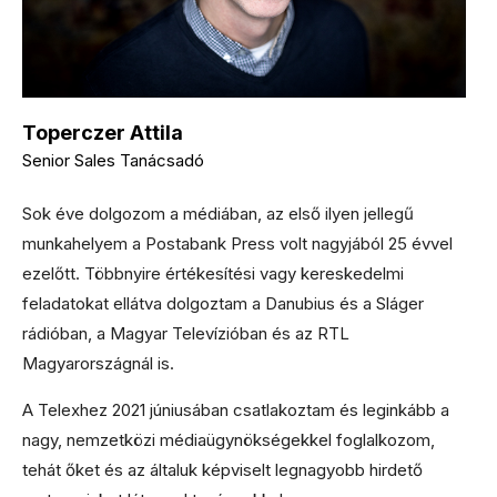
a
l
e
Toperczer Attila
Senior Sales Tanácsadó
s
Sok éve dolgozom
a médiában, az első ilyen jellegű
munkahelyem a Postabank Press volt nagyjából 25 évvel
ezelőtt. Többnyire értékesítési vagy kereskedelmi
feladatokat ellátva dolgoztam a Danubius és a Sláger
rádióban, a Magyar Televízióban és az RTL
Magyarországnál is.
A Telexhez 2021 júniusában csatlakoztam és leginkább a
nagy, nemzetközi médiaügynökségekkel foglalkozom,
tehát őket és az általuk képviselt legnagyobb hirdető