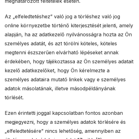
meghatározott feltételek esetén.
Az „elfeledtetéshez” való jog a törléshez való jog
online környezetbe történő kiterjesztését jelenti, amely
alapján, ha az adatkezelő nyilvánosságra hozta az Ön
személyes adatát, és azt törölni köteles, köteles
megtenni észszerűen elvárható lépéseket annak
érdekében, hogy tájékoztassa az Ön személyes adatait
kezelő adatkezelőket, hogy Ön kérelmezte a
személyes adataira mutató linkek vagy e személyes
adatok másolatának, illetve másodpéldányának
törlését.
Ezen érintetti joggal kapcsolatban fontos azonban
megjegyezni, hogy a személyes adatok törlésére és
„elfeledtetésére” nincs lehetőség, amennyiben az