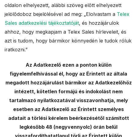
oldalon elhelyezett, alábbi szöveg előtt elhelyezett
jelölődoboz bejelölésével ad meg: „Elolvastam a
Telex
Sales adatkezelési tájékoztatóját
, és hozzájárulok
ahhoz, hogy megkapjam a Telex Sales hírleveleit, és
azt is tudom, hogy bármikor könnyedén le tudok róluk
iratkozni.”
Az Adatkezelő ezen a ponton külön
figyelemfelhívással él, hogy az Érintett az általa
megadott hozzájárulást bármikor az Adatkezelőhöz
intézett, kötetlen formájú és indokolást nem
tartalmazó nyilatkozatával visszavonhatja, mely
esetben az Adatkezelő az Érintett személyes
adatait a törlési kérelem beérkezésétől számított
legkésőbb 48 (negyvennyolc) órán belül
visszafordíthatatlanul törli az Érintett külön