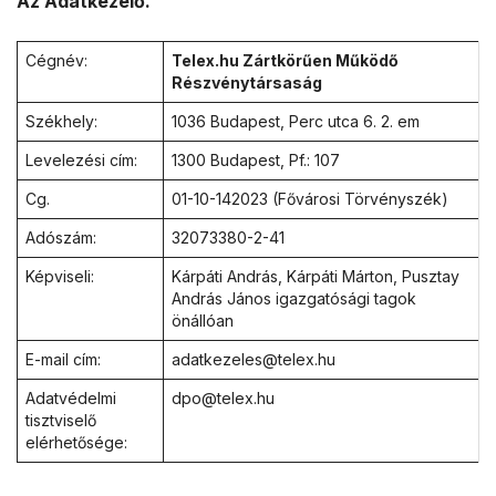
Az Adatkezelő.
a
Cégnév:
Telex.hu Zártkörűen Működő
l
Részvénytársaság
Székhely:
e
1036 Budapest, Perc utca 6. 2. em
Levelezési cím:
1300 Budapest, Pf.: 107
s
Cg.
01-10-142023 (Fővárosi Törvényszék)
Adószám:
32073380-2-41
Képviseli:
Kárpáti András, Kárpáti Márton, Pusztay
András János igazgatósági tagok
önállóan
E-mail cím:
adatkezeles@telex.hu
Adatvédelmi
dpo@telex.hu
tisztviselő
elérhetősége: