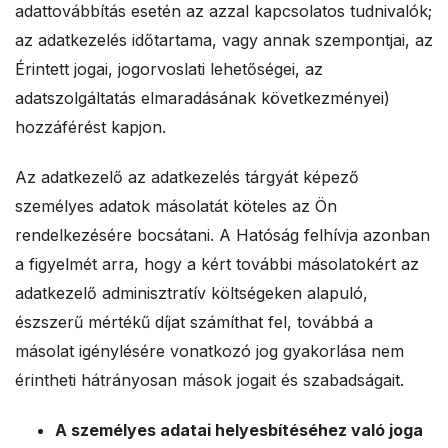
adattovábbítás esetén az azzal kapcsolatos tudnivalók;
az adatkezelés időtartama, vagy annak szempontjai, az
Érintett jogai, jogorvoslati lehetőségei, az
adatszolgáltatás elmaradásának következményei)
hozzáférést kapjon.
Az adatkezelő az adatkezelés tárgyát képező
személyes adatok másolatát köteles az Ön
rendelkezésére bocsátani. A Hatóság felhívja azonban
a figyelmét arra, hogy a kért további másolatokért az
adatkezelő adminisztratív költségeken alapuló,
észszerű mértékű díjat számíthat fel, továbbá a
másolat igénylésére vonatkozó jog gyakorlása nem
érintheti hátrányosan mások jogait és szabadságait.
A személyes adatai helyesbítéséhez való joga