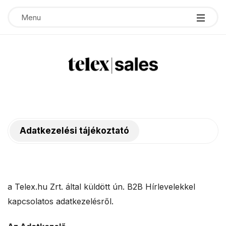
Menu
T
e
Adatkezelési tájékoztató
l
e
x
a Telex.hu Zrt. által küldött ún. B2B Hírlevelekkel
kapcsolatos adatkezelésről.
s