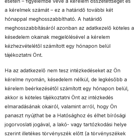
esetén – figyelembe véve a kérelem összetettségét és
a kérelmek számát – ez a határidő további két
hónappal meghosszabbítható. A határidő
meghosszabbításáról azonban az adatkezelő köteles a
késedelem okainak megjelölésével a kérelem
kézhezvételétől számított egy hónapon belül
tájékoztatni Önt.
Ha az adatkezelő nem tesz intézkedéseket az Ön
kérelme nyomán, késedelem nélkül, de legkésőbb a
kérelem beérkezésétől számított egy hónapon belül,
akkor is köteles tájékoztatni Önt az intézkedés
elmaradásának okairól, valamint arról, hogy Ön
panaszt nyújthat be a Hatósághoz és élhet bírósági
jogorvoslati jogával, a lakó- vagy tartózkodási helye
szerint illetékes törvényszék előtt (a törvényszékek