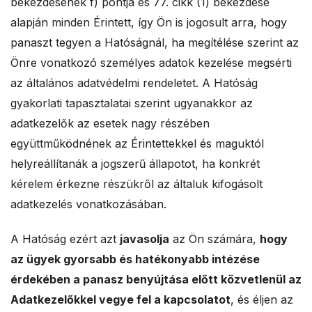
bekezdésének f) pontja és 77. cikk (1) bekezdése
alapján minden Érintett, így Ön is jogosult arra, hogy
panaszt tegyen a Hatóságnál, ha megítélése szerint az
Önre vonatkozó személyes adatok kezelése megsérti
az általános adatvédelmi rendeletet. A Hatóság
gyakorlati tapasztalatai szerint ugyanakkor az
adatkezelők az esetek nagy részében
együttműködnének az Érintettekkel és maguktól
helyreállítanák a jogszerű állapotot, ha konkrét
kérelem érkezne részükről az általuk kifogásolt
adatkezelés vonatkozásában.
A Hatóság ezért azt
javasolja
az Ön számára,
hogy
az ügyek gyorsabb és hatékonyabb intézése
érdekében a panasz benyújtása előtt közvetlenül az
Adatkezelőkkel vegye fel a kapcsolatot
, és éljen az