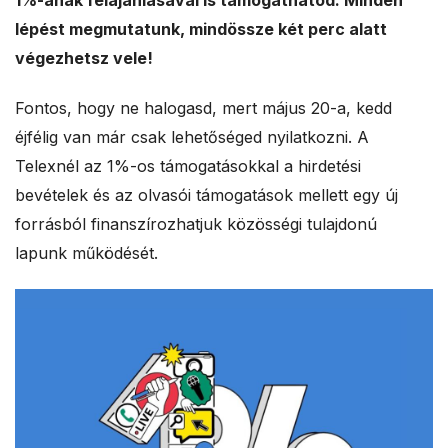
1%-ának felajánlásával is támogathatod. Minden
a
lépést megmutatunk, mindössze két perc alatt
végezhetsz vele!
l
Fontos, hogy ne halogasd, mert május 20-a, kedd
e
éjfélig van már csak lehetőséged nyilatkozni. A
s
Telexnél az 1%-os támogatásokkal a hirdetési
bevételek és az olvasói támogatások mellett egy új
forrásból finanszírozhatjuk közösségi tulajdonú
lapunk működését.