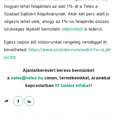
hogyan lehet felajánlani az adó 1%-át a Telex a
Szabad Sajtóért Alapítványnak. Akár két perc alatt is
végezni lehet vele, ahogy az 1%-os felajánlás összes
szükséges lépését bemutató
videónkból
is kiderül.
Egész napos élő műsorunkat rengeteg vendéggel itt
követheted:
https://www.youtube.com/watch?v=uLa9-
jocXts
Ajánlatkérésért keress bennünket
a
sales@telex.hu
címen, termékeinkkel, árainkkal
kapcsolatban
itt találsz infókat
!