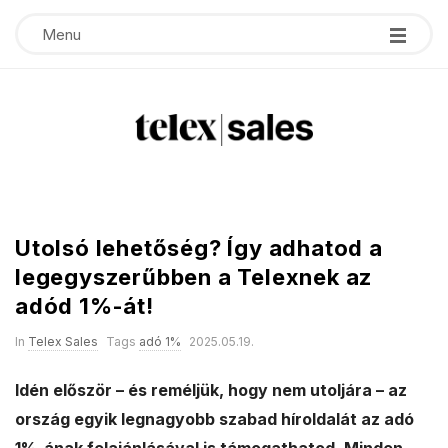
Menu
T
e
Utolsó lehetőség? Így adhatod a
l
legegyszerűbben a Telexnek az
adód 1%-át!
e
In
Telex Sales
Tags
adó 1%
2025.05.19.
x
Idén először – és reméljük, hogy nem utoljára – az
s
ország egyik legnagyobb szabad híroldalát az adó