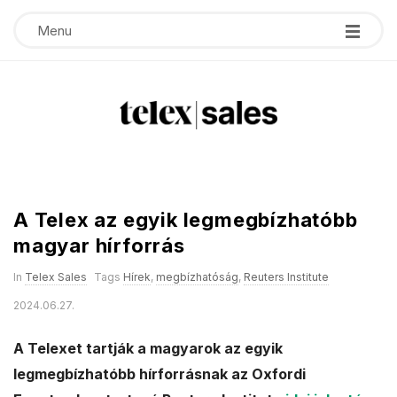
Menu
T
e
A Telex az egyik legmegbízhatóbb
l
magyar hírforrás
e
In
Telex Sales
Tags
Hírek
,
megbízhatóság
,
Reuters Institute
2024.06.27.
x
A Telexet tartják a magyarok az egyik
s
legmegbízhatóbb hírforrásnak az Oxfordi