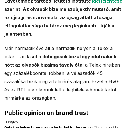
Egyetemhez tartozó Reuters Institute
idei jelentése
a
szerint. Az olvasók bizalma szubjektív mutató, amit
az újságírás színvonala, az újság átláthatósága,
l
elfogulatlansága határoz meg leginkább – írják a
e
jelentésben.
s
Már harmadik éve áll a harmadik helyen a Telex a
listán, ráadásul
a dobogósok közül egyedül nálunk
nőtt az olvasók bizalma tavaly óta
: a Telex híreiben
egy százalékponttal többen, a válaszadók 45
százaléka bízik meg a felmérés alapján. Ezzel a HVG
és az RTL után lapunk lett a leghitelesebbnek tartott
hírmárka az országban.