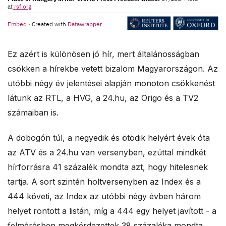
Ez azért is különösen jó hír, mert általánosságban
csökken a hírekbe vetett bizalom Magyarországon. Az
utóbbi négy év jelentései alapján monoton csökkenést
látunk az RTL, a HVG, a 24.hu, az Origo és a TV2
számaiban is.
A dobogón túl, a negyedik és ötödik helyért évek óta
az ATV és a 24.hu van versenyben, ezúttal mindkét
hírforrásra 41 százalék mondta azt, hogy hitelesnek
tartja. A sort szintén holtversenyben az Index és a
444 követi, az Index az utóbbi négy évben három
helyet rontott a listán, míg a 444 egy helyet javított - a
felmérésben megkérdezettek 38 százaléka mondta