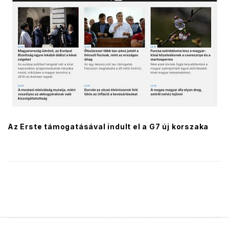
Az Erste támogatásával indult el a G7 új korszaka
S