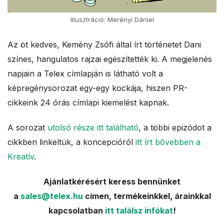
Illusztráció: Merényi Dániel
Az öt kedves, Kemény Zsófi által írt történetet Dani
színes, hangulatos rajzai egészítették ki. A megjelenés
napjain a Telex címlapján is látható volt a
képregénysorozat egy-egy kockája, hiszen PR-
cikkeink 24 órás címlapi kiemelést kapnak.
A sorozat
utolsó része itt található
, a többi epizódot a
cikkben linkeltük, a koncepcióról
itt írt bővebben a
Kreatív
.
Ajánlatkérésért keress bennünket
a
sales@telex.hu
címen, termékeinkkel, árainkkal
kapcsolatban
itt találsz infókat
!