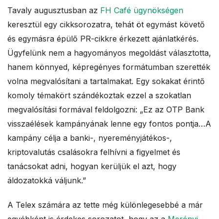
a
Tavaly augusztusban az
FH Café ügynökségen
keresztül egy cikksorozatra, tehát öt egymást követő
l
és egymásra épülő PR-cikkre érkezett ajánlatkérés.
Ügyfelünk nem a hagyományos megoldást választotta,
e
hanem könnyed, képregényes formátumban szerették
s
volna megvalósítani a tartalmakat. Egy sokakat érintő
komoly témakört szándékoztak ezzel a szokatlan
megvalósítási formával feldolgozni: „Ez az OTP Bank
visszaélések kampányának lenne egy fontos pontja…A
kampány célja a banki-, nyereményjátékos-,
kriptovalutás csalásokra felhívni a figyelmet és
tanácsokat adni, hogyan kerüljük el azt, hogy
áldozatokká váljunk.”
A Telex számára az tette még különlegesebbé a már