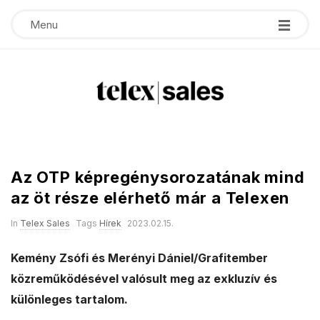
Menu
T
e
Az OTP képregénysorozatának mind
l
az öt része elérhető már a Telexen
e
In
Telex Sales
Tags
Hírek
2023.02.15.
x
Kemény Zsófi és Merényi Dániel/Grafitember
közreműködésével valósult meg az exkluzív és
s
különleges tartalom.