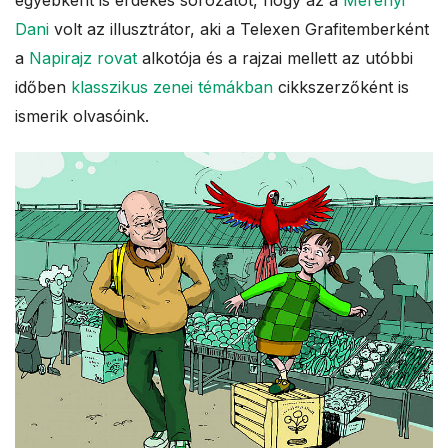
egyébként is érdekes sorozatot, hogy az a
Merényi
Dani
volt az illusztrátor, aki a Telexen Grafitemberként
a
Napirajz rovat
alkotója és a rajzai mellett az utóbbi
időben
klasszikus zenei témákban
cikkszerzőként is
ismerik olvasóink.