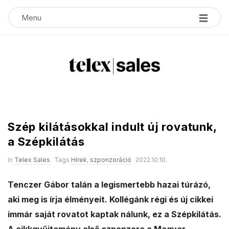
Menu
T
e
Szép kilátásokkal indult új rovatunk,
l
a Szépkilátás
e
In
Telex Sales
Tags
Hírek
,
szponzoráció
2022.10.10.
x
Tenczer Gábor talán a legismertebb hazai túrázó,
aki meg is írja élményeit. Kollégánk régi és új cikkei
s
immár saját rovatot kaptak nálunk, ez a Szépkilátás.