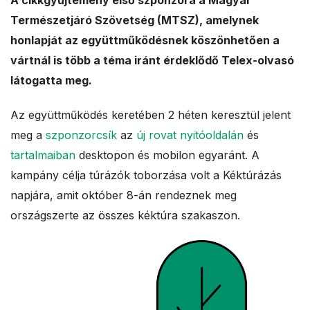
A cikkgyűjtemény első szponzora a Magyar
a
Természetjáró Szövetség (MTSZ), amelynek
honlapját az együttműködésnek köszönhetően a
l
vártnál is több a téma iránt érdeklődő Telex-olvasó
e
látogatta meg.
s
Az együttműködés keretében 2 héten keresztül jelent
meg a
szponzorcsík
az
új rovat nyitóoldalán
és
tartalmaiban
desktopon és mobilon egyaránt. A
kampány célja túrázók toborzása volt a Kéktúrázás
napjára, amit október 8-án rendeznek meg
országszerte az összes kéktúra szakaszon.