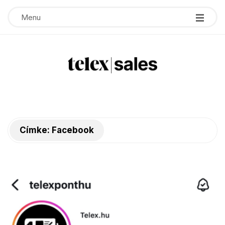
Menu
T
e
Címke:
Facebook
l
e
x
s