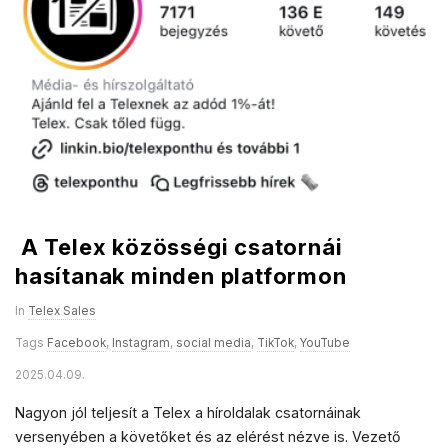
a
l
e
s
A Telex közösségi csatornái
hasítanak minden platformon
In
Telex Sales
Tags
Facebook
,
Instagram
,
social media
,
TikTok
,
YouTube
2025.04.09.
Nagyon jól teljesít a Telex a híroldalak csatornáinak
versenyében a követőket és az elérést nézve is. Vezető