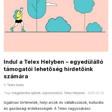
a
l
e
s
Indul a Telex Helyben – egyedülálló
támogatói lehetőség hirdetőink
számára
In
Telex Sales
Tags
megjelenési ajánlat
,
szponzoráció
,
Telex Helyben
2025.03.20.
Izgalmas történetek, helyi arcok és vállalkozások, kulturális
és gazdasági érdekességek. A Telex nagyszabású