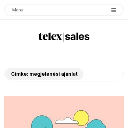
Menu
T
e
Címke:
megjelenési ajánlat
l
e
x
s