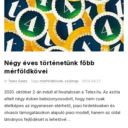
a
l
e
s
Négy éves történetünk főbb
mérföldkövei
In
Telex Sales
Tags
mérföldkövek
,
szülinap
2024.09.27.
2020. október 2-án indult el hivatalosan a Telex.hu. Az azóta
eltelt négy évben bebizonyosodott, hogy nem csak
életképes az ingyenesen elérhető, piaci hirdetéseken és
olvasói támogatásokon alapuló piaci modell, hanem az oldal
látványos fejlődését is lehetővé
…