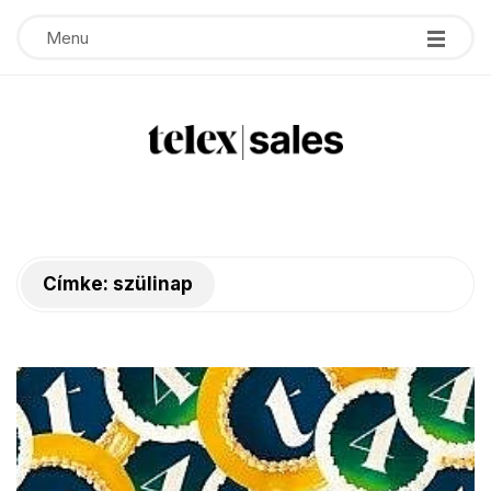
Menu
T
e
Címke:
szülinap
l
e
x
s