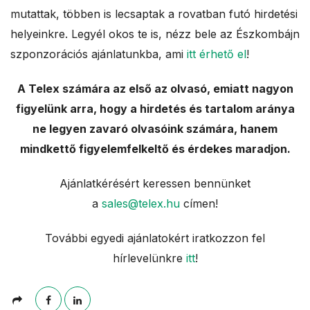
mutattak, többen is lecsaptak a rovatban futó hirdetési
helyeinkre. Legyél okos te is, nézz bele az Észkombájn
szponzorációs ajánlatunkba, ami
itt érhető el
!
A Telex számára az első az olvasó, emiatt nagyon
figyelünk arra, hogy a hirdetés és tartalom aránya
ne legyen zavaró olvasóink számára, hanem
mindkettő figyelemfelkeltő és érdekes maradjon.
Ajánlatkérésért keressen bennünket
a
sales@telex.hu
címen!
További egyedi ajánlatokért iratkozzon fel
hírlevelünkre
itt
!