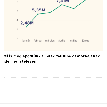
Mi is meglepődtünk a Telex Youtube csatornájának
idei menetelésén
S