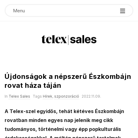
Menu
T
e
Újdonságok a népszerű Észkombájn
l
rovat háza táján
e
In
Telex Sales
Tags
Hírek
,
szponzoráció
2022.11.09.
x
A Telex-szel egyidős, tehát kétéves Észkombájn
rovatban minden egyes nap jelenik meg cikk
s
tudományos, történelmi vagy épp popkulturális