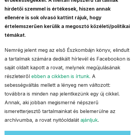
érdekességekkel. A méltán népszerű tartalmak
a
hirdetői szemmel is értékesek, hiszen annak
ellenére is sok olvasó kattint rájuk, hogy
l
értelemszerűen kerülik a megosztó közéleti/politikai
e
témákat
.
s
Nemrég jelent meg az első Észkombájn könyv, elindult
a tartalmak számára dedikált hírlevél és Facebookon is
saját oldalt kapott a rovat, melynek megújulásának
részleteiről
ebben a cikkben is írtunk.
A
sebességváltás mellett a lényeg nem változott:
továbbra is minden nap jelentkezünk egy új cikkel.
Annak, aki jobban megismerné népszerű
ismeretterjesztő tartalmainkat és belemerülne az
archívumba, a rovat nyitóoldalát
ajánljuk
.