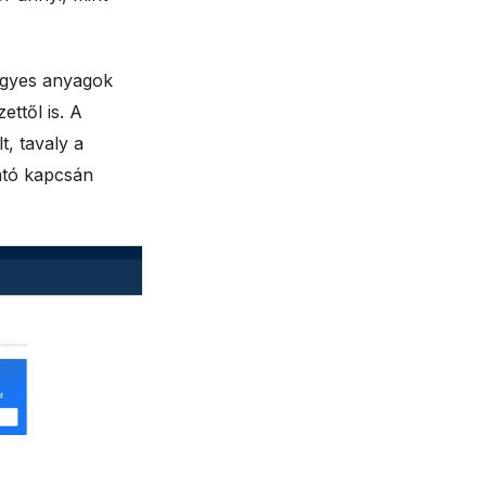
 egyes anyagok
ettől is. A
t, tavaly a
ató kapcsán