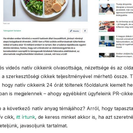
s videós natív cikkeink olvasottsága, nézettsége és az oldal
 a szerkesztőségi cikkek teljesítményével mérhető össze. 
 hogy natív cikkeink 24 órát töltenek főoldalunk kiemelt he
kban is megjelennek – ahogy egyébként ügyfeleink PR-cikkei 
p a következő natív anyag témájához? Arról, hogy tapasztal
ív cikk,
itt írtunk
, de keress minket akkor is, ha azt szeretn
teljünk, javasoljunk tartalmat.