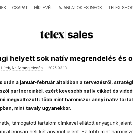
REK
CSAPAT
HÍRLEVÉL
AJÁNLATOK ÉS INFÓK
TELEX SHO
T
e
ugi helyett sok natív megrendelés és 
l
s
Hírek
,
Natív megjelenés
2025.03.13.
e
s után a január-február általában a tervezésről, straté
 szól partnereinkél, ezért kevesebb natív cikket és vide
x
ami megváltozott: több mint háromszor annyi natív tarta
apban, mint tavaly ugyanekkor.
s
atív, támogatott tartalom címkével ellátott anyagunk jelent
a
mi átlagosan heti két anyagot jelent. Ez több mint háromszo