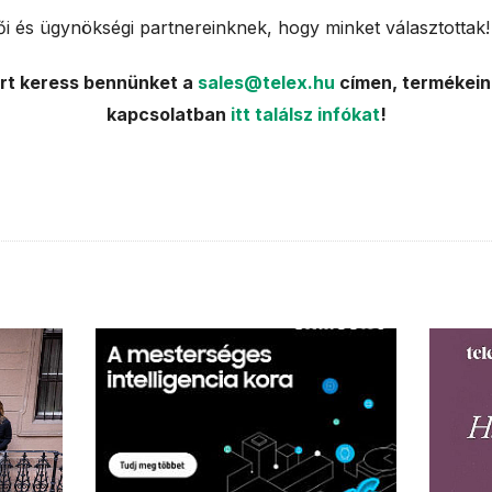
ői és ügynökségi partnereinknek, hogy minket választottak!
rt keress bennünket a
sales@telex.hu
címen, termékeink
kapcsolatban
itt találsz infókat
!