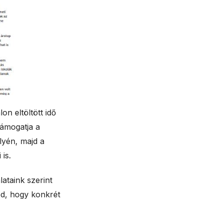
on eltöltött idő
Támogatja a
lyén, majd a
is.
ataink szerint
éd, hogy konkrét