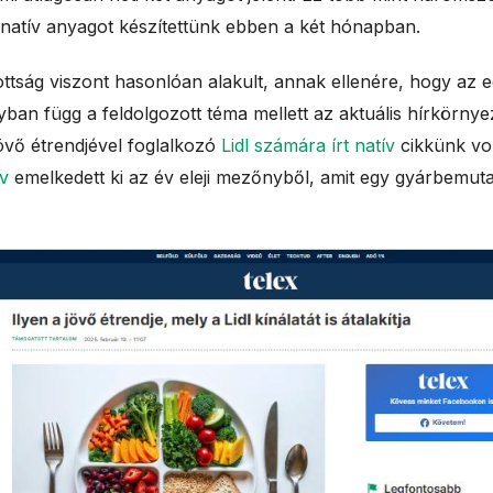
l
t natív anyagot készítettünk ebben a két hónapban.
e
ottság viszont hasonlóan alakult, annak ellenére, hogy az
ban függ a feldolgozott téma mellett az aktuális hírkörnyez
s
jövő étrendjével foglalkozó
Lidl számára írt natív
cikkünk vol
v
emelkedett ki az év eleji mezőnyből, amit egy gyárbemut