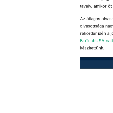
tavaly, amikor ö
Az átlagos olvas
olvasottsága nagy
rekorder idén a 
BioTechUSA natí
készítettünk.