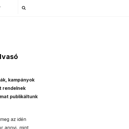
P
olvasó
giák, kampányok
ót rendelnek
lmat publikáltunk
 meg az idén
r annyi, mint