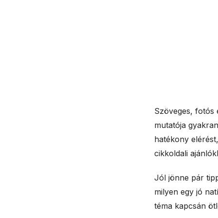
Szöveges, fotós é
mutatója gyakran
hatékony elérést,
cikkoldali ajánló
Jól jönne pár tip
milyen egy jó nat
téma kapcsán ötle