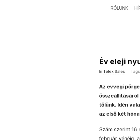
RÓLUNK
HÍ
Év eleji ny
In
Telex Sales
Tag
Az évvégi pörgé
összeállításáról
tőlünk. Idén val
az első két hón
Szám szerint 16 n
február végéig, a