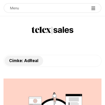
Menu
T
e
Címke:
AdReal
l
e
x
s