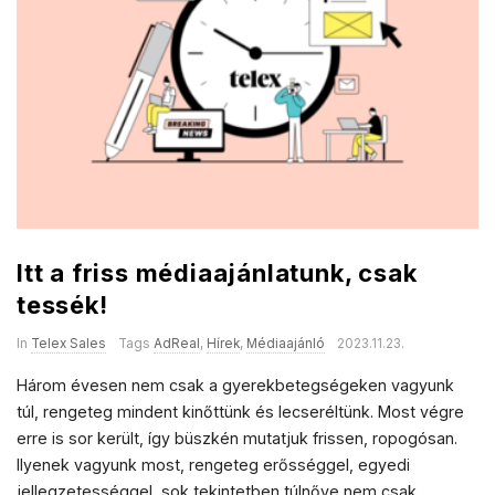
a
l
e
s
Itt a friss médiaajánlatunk, csak
tessék!
In
Telex Sales
Tags
AdReal
,
Hírek
,
Médiaajánló
2023.11.23.
Három évesen nem csak a gyerekbetegségeken vagyunk
túl, rengeteg mindent kinőttünk és lecseréltünk. Most végre
erre is sor került, így büszkén mutatjuk frissen, ropogósan.
Ilyenek vagyunk most, rengeteg erősséggel, egyedi
jellegzetességgel, sok tekintetben túlnőve nem csak
…