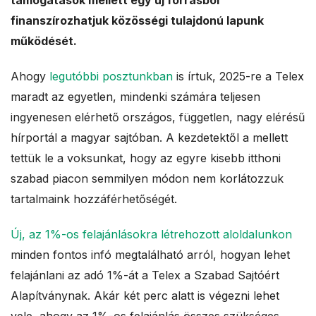
támogatások mellett egy új forrásból
a
finanszírozhatjuk közösségi tulajdonú lapunk
működését.
l
Ahogy
legutóbbi posztunkban
is írtuk, 2025-re a Telex
e
maradt az egyetlen, mindenki számára teljesen
s
ingyenesen elérhető országos, független, nagy elérésű
hírportál a magyar sajtóban. A kezdetektől a mellett
tettük le a voksunkat, hogy az egyre kisebb itthoni
szabad piacon semmilyen módon nem korlátozzuk
tartalmaink hozzáférhetőségét.
Új, az 1%-os felajánlásokra létrehozott aloldalunkon
minden fontos infó megtalálható arról, hogyan lehet
felajánlani az adó 1%-át a Telex a Szabad Sajtóért
Alapítványnak. Akár két perc alatt is végezni lehet