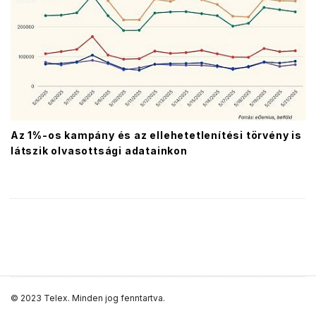
Az 1%-os kampány és az ellehetetlenítési törvény is
látszik olvasottsági adatainkon
S
© 2023 Telex. Minden jog fenntartva.
i