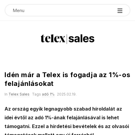
Menu
T
e
Idén már a Telex is fogadja az 1%-os
l
felajánlásokat
e
In
Telex Sales
Tags
adó 1%
2025.02.19.
x
Az ország egyik legnagyobb szabad híroldalát az
idei évtől az adó 1%-ának felajánlásával is lehet
s
támogatni. Ezzel a hirdetési bevételek és az olvasói