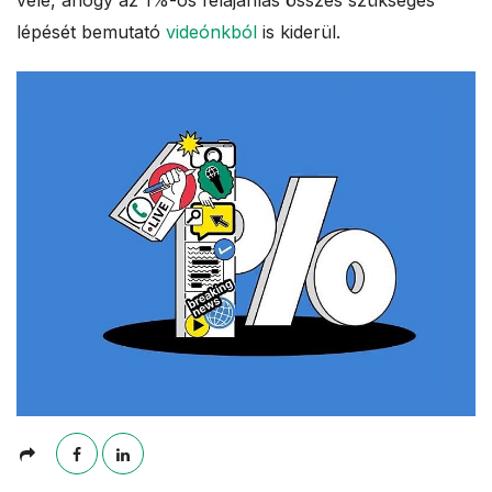
vele, ahogy az 1%-os felajánlás összes szükséges
lépését bemutató
videónkból
is kiderül.