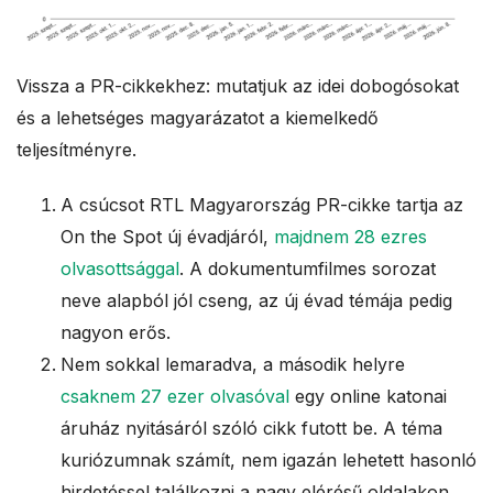
Vissza a PR-cikkekhez: mutatjuk az idei dobogósokat
és a lehetséges magyarázatot a kiemelkedő
teljesítményre.
A csúcsot RTL Magyarország PR-cikke tartja az
On the Spot új évadjáról,
majdnem 28 ezres
olvasottsággal
. A dokumentumfilmes sorozat
neve alapból jól cseng, az új évad témája pedig
nagyon erős.
Nem sokkal lemaradva, a második helyre
csaknem 27 ezer olvasóval
egy online katonai
áruház nyitásáról szóló cikk futott be. A téma
kuriózumnak számít, nem igazán lehetett hasonló
hirdetéssel találkozni a nagy elérésű oldalakon.