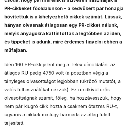
csoda, hogy partnereink is szívesen használják a
a
PR-cikkeket főoldalunkon – a kedvükért pár hónapja
bővítettük is a kihelyezhető cikkek számát. Lássuk,
l
hányan olvasnak átlagosan egy PR-cikket nálunk,
e
melyik anyagokra kattintottak a legtöbben az idén,
és tippeket is adunk, mire érdemes figyelni ebben a
s
műfajban.
Idén 160 PR-cikk jelent meg a Telex címoldalán, az
átlagos RU pedig 4750 volt (a posztban végig a
tényleges olvasottságot legjobban tükröző mutatót, a
valós felhasználókat nézzük). Ez rendkívül erős
olvasottságnak számít, főleg, ha hozzávesszük, hogy
nem pár kiugró cikk hozta a csaknem ötezres RU-t,
ugyanis a cikkek mintegy harmada az átlag felett
teljesített.