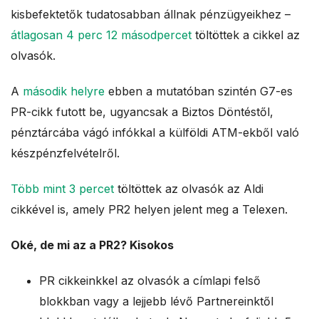
kisbefektetők tudatosabban állnak pénzügyeikhez –
átlagosan 4 perc 12 másodpercet
töltöttek a cikkel az
olvasók.
A
második helyre
ebben a mutatóban szintén G7-es
PR-cikk futott be, ugyancsak a Biztos Döntéstől,
pénztárcába vágó infókkal a külföldi ATM-ekből való
készpénzfelvételről.
Több mint 3 percet
töltöttek az olvasók az Aldi
cikkével is, amely PR2 helyen jelent meg a Telexen.
Oké, de mi az a PR2? Kisokos
PR cikkeinkkel az olvasók a címlapi felső
blokkban vagy a lejjebb lévő Partnereinktől