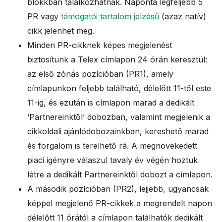
blokkban találkozhatnak. Naponta legfeljebb 5
PR vagy
támogatói tartalom jelzésű
(azaz natív)
cikk jelenhet meg.
Minden PR-cikknek képes megjelenést
biztosítunk a Telex címlapon 24 órán keresztül:
az első zónás pozícióban (PR1), amely
címlapunkon feljebb található, délelőtt 11-től este
11-ig, és ezután is címlapon marad a dedikált
‘Partnereinktőlʼ dobozban, valamint megjelenik a
cikkoldali ajánlódobozainkban, kereshető marad
és forgalom is terelhető rá. A megnövekedett
piaci igényre válaszul tavaly év végén hoztuk
létre a dedikált Partnereinktől dobozt a címlapon.
A második pozícióban (PR2), lejjebb, ugyancsak
képpel megjelenő PR-cikkek a megrendelt napon
délelőtt 11 órától a címlapon találhatók dedikált