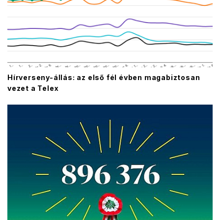
Hírverseny-állás: az első fél évben magabiztosan
vezet a Telex