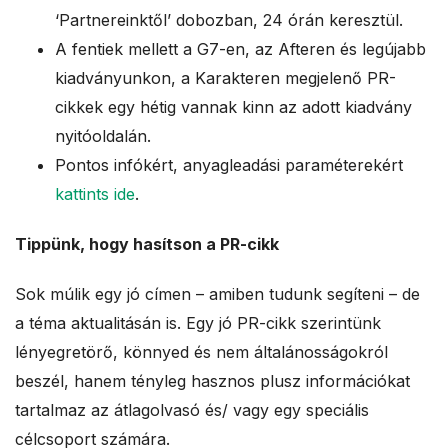
‘Partnereinktőlʼ dobozban, 24 órán keresztül.
A fentiek mellett a G7-en, az Afteren és legújabb
kiadványunkon, a Karakteren megjelenő PR-
cikkek egy hétig vannak kinn az adott kiadvány
nyitóoldalán.
Pontos infókért, anyagleadási paraméterekért
kattints ide
.
Tippünk, hogy hasítson a PR-cikk
Sok múlik egy jó címen – amiben tudunk segíteni – de
a téma aktualitásán is. Egy jó PR-cikk szerintünk
lényegretörő, könnyed és nem általánosságokról
beszél, hanem tényleg hasznos plusz információkat
tartalmaz az átlagolvasó és/ vagy egy speciális
célcsoport számára.