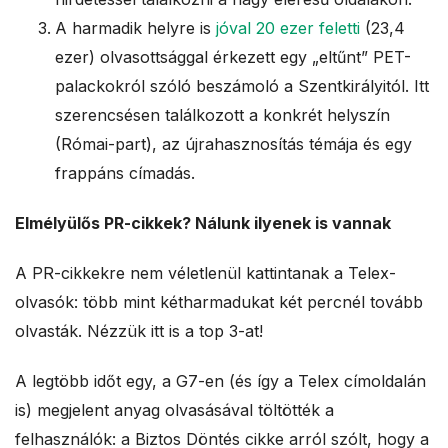
A harmadik helyre is
jóval 20 ezer feletti
(23,4
ezer) olvasottsággal érkezett egy „eltűnt” PET-
palackokról szóló beszámoló a Szentkirályitól. Itt
szerencsésen találkozott a konkrét helyszín
(Római-part), az újrahasznosítás témája és egy
frappáns címadás.
Elmélyülős PR-cikkek? Nálunk ilyenek is vannak
A PR-cikkekre nem véletlenül kattintanak a Telex-
olvasók: több mint kétharmadukat két percnél tovább
olvasták. Nézzük itt is a top 3-at!
A legtöbb időt egy, a G7-en (és így a Telex címoldalán
is) megjelent anyag olvasásával töltötték a
felhasználók: a Biztos Döntés cikke arról szólt, hogy a