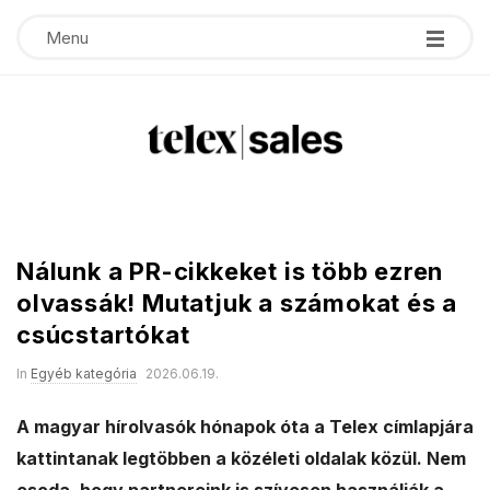
Menu
T
e
Nálunk a PR-cikkeket is több ezren
l
olvassák! Mutatjuk a számokat és a
csúcstartókat
e
In
Egyéb kategória
2026.06.19.
x
A magyar hírolvasók hónapok óta a Telex címlapjára
s
kattintanak legtöbben a közéleti oldalak közül. Nem