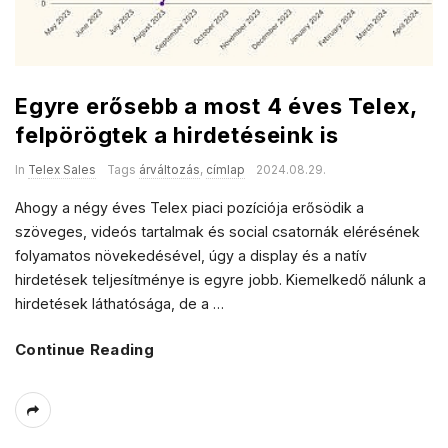
Egyre erősebb a most 4 éves Telex,
felpörögtek a hirdetéseink is
In
Telex Sales
Tags
árváltozás
,
címlap
2024.08.29.
Ahogy a négy éves Telex piaci pozíciója erősödik a
szöveges, videós tartalmak és social csatornák elérésének
folyamatos növekedésével, úgy a display és a natív
hirdetések teljesítménye is egyre jobb. Kiemelkedő nálunk a
hirdetések láthatósága, de a
…
Continue Reading