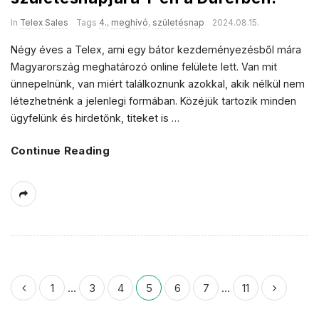
In
Telex Sales
Tags
4.
,
meghívó
,
születésnap
2024.08.15.
Négy éves a Telex, ami egy bátor kezdeményezésből mára
Magyarország meghatározó online felülete lett. Van mit
ünnepelnünk, van miért találkoznunk azokkal, akik nélkül nem
létezhetnénk a jelenlegi formában. Közéjük tartozik minden
ügyfelünk és hirdetőnk, titeket is
…
Continue Reading
B
1
…
3
4
5
6
7
…
11
e