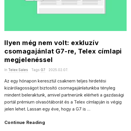
a
s
l
e
Ilyen még nem volt: exkluzív
s
csomagajánlat G7-re, Telex címlapi
megjelenéssel
In
Telex Sales
Tags
G7
2025.02.07.
Az egy hónapon keresztül csaknem teljes hirdetési
kizárólagosságot biztosító csomagajánlatunkba tényleg
mindent beleraktunk, amivel partnerünk elérheti a gazdasági
portál prémium olvasótáborát és a Telex címlapján is végig
jelen lehet. Lassan egy éve, hogy a G7 is
…
Continue Reading