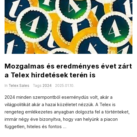
Mozgalmas és eredményes évet zárt
a Telex hirdetések terén is
In
Telex Sales
Tags
2024
2025.01.10.
2024 minden szempontból eseménydús volt, akár a
világpolitikát akár a hazai közéletet nézzük. A Telex is
rengeteg emlékezetes anyagban dolgozta fel a történteket,
immár négy éve bizonyítva, hogy van helyünk a piacon
független, hiteles és fontos
…