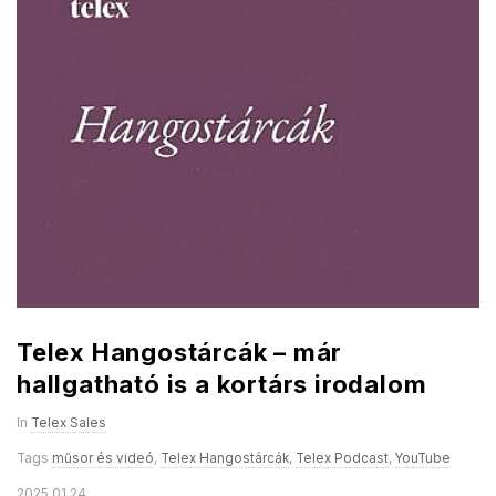
Telex Hangostárcák – már
hallgatható is a kortárs irodalom
In
Telex Sales
Tags
műsor és videó
,
Telex Hangostárcák
,
Telex Podcast
,
YouTube
2025.01.24.