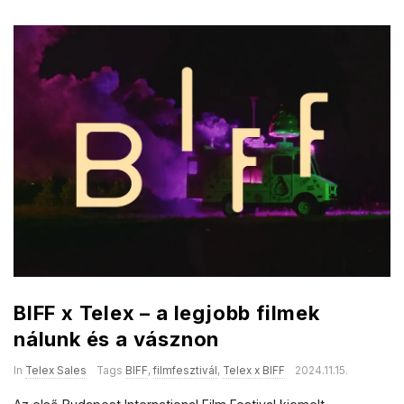
BIFF x Telex – a legjobb filmek
nálunk és a vásznon
In
Telex Sales
Tags
BIFF
,
filmfesztivál
,
Telex x BIFF
2024.11.15.