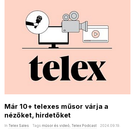
Már 10+ telexes műsor várja a
nézőket, hirdetőket
In
Telex Sales
Tags
műsor és videó
,
Telex Podcast
2024.09.19.