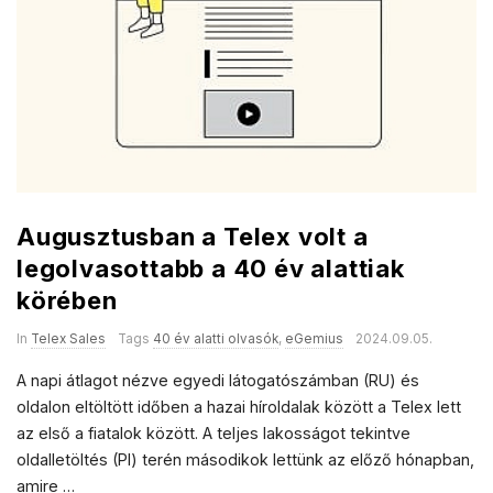
Augusztusban a Telex volt a
legolvasottabb a 40 év alattiak
körében
In
Telex Sales
Tags
40 év alatti olvasók
,
eGemius
2024.09.05.
A napi átlagot nézve egyedi látogatószámban (RU) és
oldalon eltöltött időben a hazai híroldalak között a Telex lett
az első a fiatalok között. A teljes lakosságot tekintve
oldalletöltés (PI) terén másodikok lettünk az előző hónapban,
amire
…