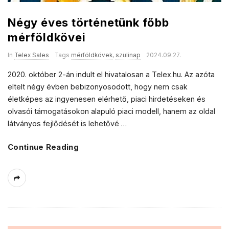
Négy éves történetünk főbb
mérföldkövei
In
Telex Sales
Tags
mérföldkövek
,
szülinap
2024.09.27.
2020. október 2-án indult el hivatalosan a Telex.hu. Az azóta
eltelt négy évben bebizonyosodott, hogy nem csak
életképes az ingyenesen elérhető, piaci hirdetéseken és
olvasói támogatásokon alapuló piaci modell, hanem az oldal
látványos fejlődését is lehetővé
…
Continue Reading