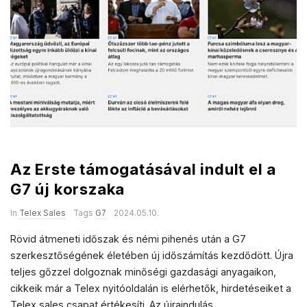
a
l
e
s
Az Erste támogatásával indult el a
G7 új korszaka
In
Telex Sales
Tags
G7
2024.05.10.
Rövid átmeneti időszak és némi pihenés után a G7
szerkesztőségének életében új időszámítás kezdődött. Újra
teljes gőzzel dolgoznak minőségi gazdasági anyagaikon,
cikkeik már a Telex nyitóoldalán is elérhetők, hirdetéseiket a
Telex sales csapat értékesíti. Az újraindulás
…