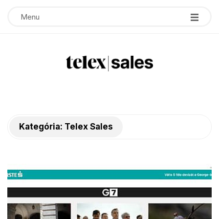
Menu
T
e
Kategória:
Telex Sales
l
e
x
s