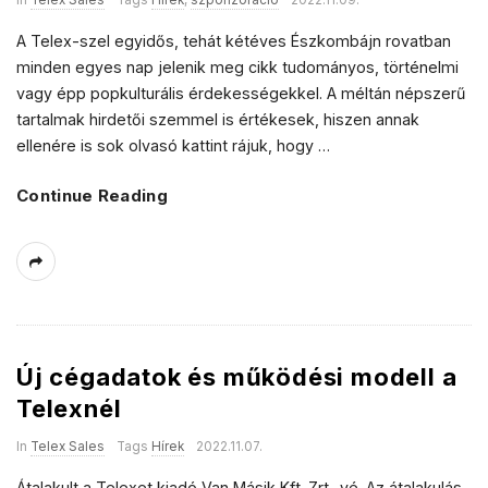
In
Telex Sales
Tags
Hírek
,
szponzoráció
2022.11.09.
A Telex-szel egyidős, tehát kétéves Észkombájn rovatban
minden egyes nap jelenik meg cikk tudományos, történelmi
vagy épp popkulturális érdekességekkel. A méltán népszerű
tartalmak hirdetői szemmel is értékesek, hiszen annak
ellenére is sok olvasó kattint rájuk, hogy
…
Continue Reading
Új cégadatok és működési modell a
Telexnél
In
Telex Sales
Tags
Hírek
2022.11.07.
Átalakult a Telexet kiadó Van Másik Kft. Zrt.-vé. Az átalakulás