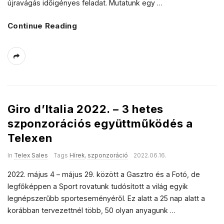
újravágás időigényes feladat. Mutatunk egy
…
Continue Reading
Giro d’Italia 2022. – 3 hetes
szponzorációs együttműködés a
Telexen
In
Telex Sales
Tags
Hírek
,
szponzoráció
2022.06.16.
2022. május 4 – május 29. között a Gasztro és a Fotó, de
legfőképpen a Sport rovatunk tudósított a világ egyik
legnépszerűbb sporteseményéről. Ez alatt a 25 nap alatt a
korábban tervezettnél több, 50 olyan anyagunk
…