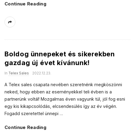
a
Continue Reading
s
l
e
s
Boldog ünnepeket és sikerekben
gazdag új évet kívánunk!
In
Telex Sales
2022.12.23.
A Telex sales csapata nevében szeretnénk megköszönni
neked, hogy ebben az eseményekkel teli évben is a
partnerünk voltál! Mozgalmas éven vagyunk túl, jól fog esni
egy kis kikapcsolódás, elcsendesülés így az év végén.
Fogadd szeretettel ünnepi
…
Continue Reading