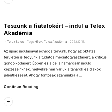
Teszünk a fiatalokért – indul a Telex
Akadémia
In
Telex Sales
Tags
Hírek
,
Telex Akadémia
2022.12.15.
Az újság indulásával egyidős tervünk, hogy az oktatás
területén is tegyünk a tudatos médiafogyasztásért, a kritikus
gondolkodásért. Éppen ez a célja hamarosan induló
képzéseinknek, melyekre már várjuk a tanárok és diákok
jelentkezését. Ahogy fontosak számunkra a
…
Continue Reading