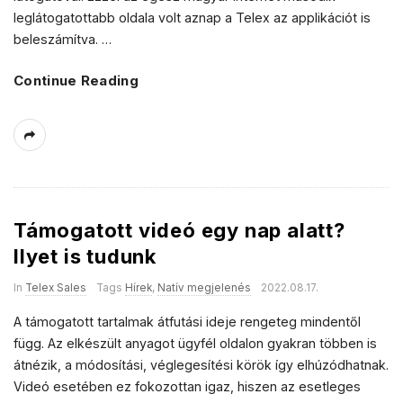
leglátogatottabb oldala volt aznap a Telex az applikációt is
beleszámítva.
…
Continue Reading
Támogatott videó egy nap alatt?
Ilyet is tudunk
In
Telex Sales
Tags
Hírek
,
Natív megjelenés
2022.08.17.
A támogatott tartalmak átfutási ideje rengeteg mindentől
függ. Az elkészült anyagot ügyfél oldalon gyakran többen is
átnézik, a módosítási, véglegesítési körök így elhúzódhatnak.
Videó esetében ez fokozottan igaz, hiszen az esetleges