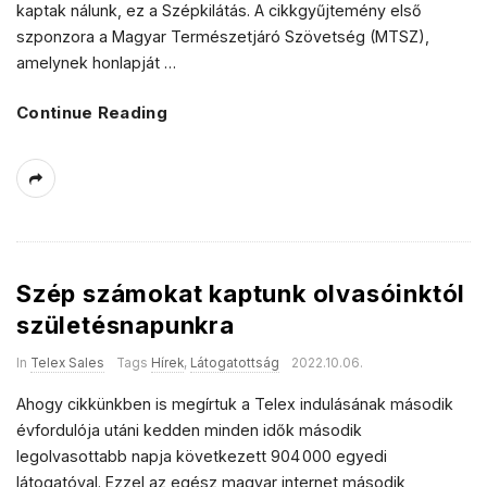
kaptak nálunk, ez a Szépkilátás. A cikkgyűjtemény első
szponzora a Magyar Természetjáró Szövetség (MTSZ),
amelynek honlapját
…
Continue Reading
Szép számokat kaptunk olvasóinktól
születésnapunkra
In
Telex Sales
Tags
Hírek
,
Látogatottság
2022.10.06.
Ahogy cikkünkben is megírtuk a Telex indulásának második
évfordulója utáni kedden minden idők második
legolvasottabb napja következett 904 000 egyedi
látogatóval. Ezzel az egész magyar internet második