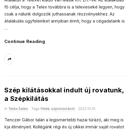
fő célja, hogy a Telex továbbra is a telexeseké legyen, hogy
csak a nálunk dolgozók juthassanak részvényekhez. Az
átalakulás ügyfeleinket annyiban érinti, hogy a cégadataink is
…
Continue Reading
Szép kilátásokkal indult új rovatunk,
a Szépkilátás
In
Telex Sales
Tags
Hírek
,
szponzoráció
2022.10.10.
Tenczer Gábor talán a legismertebb hazai túrázó, aki meg is
írja élményeit. Kollégánk régi és új cikkei immár saját rovatot