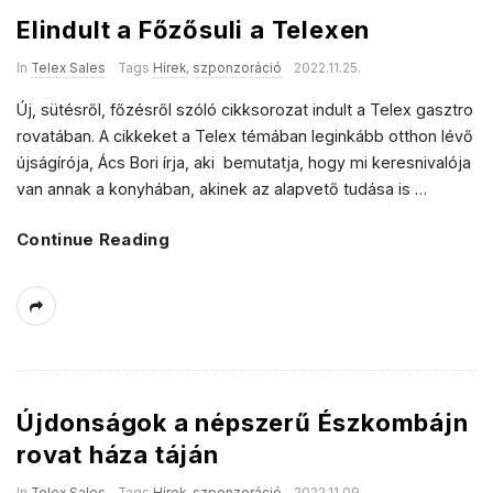
Elindult a Főzősuli a Telexen
In
Telex Sales
Tags
Hírek
,
szponzoráció
2022.11.25.
Új, sütésről, főzésről szóló cikksorozat indult a Telex gasztro
rovatában. A cikkeket a Telex témában leginkább otthon lévő
újságírója, Ács Bori írja, aki bemutatja, hogy mi keresnivalója
van annak a konyhában, akinek az alapvető tudása is
…
Continue Reading
Újdonságok a népszerű Észkombájn
rovat háza táján