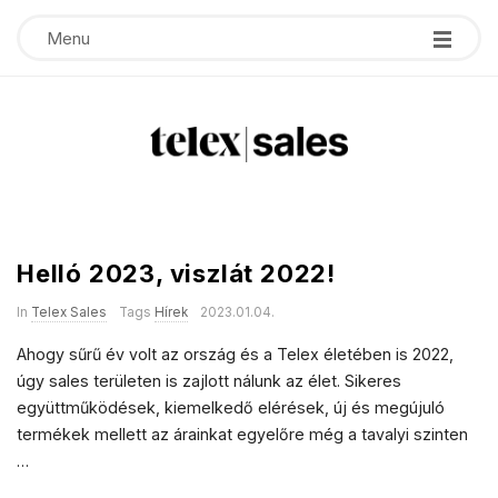
Menu
T
e
Helló 2023, viszlát 2022!
B
l
l
In
Telex Sales
Tags
Hírek
2023.01.04.
o
e
Ahogy sűrű év volt az ország és a Telex életében is 2022,
g
úgy sales területen is zajlott nálunk az élet. Sikeres
P
x
együttműködések, kiemelkedő elérések, új és megújuló
o
termékek mellett az árainkat egyelőre még a tavalyi szinten
s
s
…
t