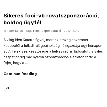
Sikeres foci-vb rovatszponzoráció,
boldog ügyfél
In
Telex Sales
Tags
Hírek
,
szponzoráció
2022.12.07.
A világ idén Katarra figyel, mert az ország november
közepétől a futball-világbajnokság házigazdája egy hónapon
át. A Telex szerkesztősége a helyszínről is tudósított, a sales
csapat pedig már nyáron szponzorációs ajánlaton törte a
fejét, hogy a
…
Continue Reading