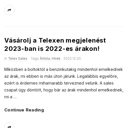
Vásárolj a Telexen megjelenést
2023-ban is 2022-es árakon!
In
Telex Sales
Tags
Árlista
,
Hírek
2022.12.20.
Miközben a boltoktól a benzinkutakig mindenhol emelkednek
az árak, mi ebben is más úton járunk. Legalábbis egyelőre,
ezért is érdemes mihamarabb tervezned velünk. A sales
csapat úgy döntött, hogy bár az árak mindenhol emelkednek,
mi a
…
Continue Reading